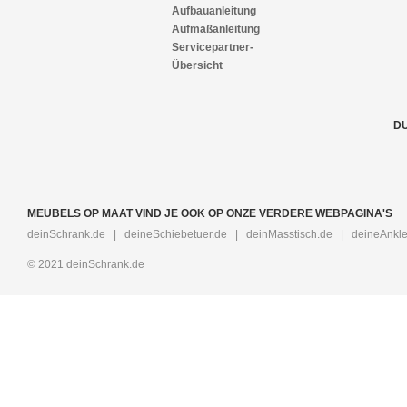
Aufbauanleitung
Aufmaßanleitung
Servicepartner-
Übersicht
DU
MEUBELS OP MAAT VIND JE OOK OP ONZE VERDERE WEBPAGINA'S
deinSchrank.de
|
deineSchiebetuer.de
|
deinMasstisch.de
|
deineAnkle
© 2021 deinSchrank.de