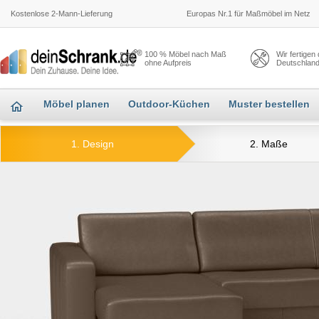
Kostenlose 2-Mann-Lieferung
Europas Nr.1 für Maßmöbel im Netz
100 % Möbel nach Maß
Wir fertigen
ohne Aufpreis
Deutschlan
Möbel planen
Outdoor-Küchen
Muster bestellen
1. Design
2. Maße