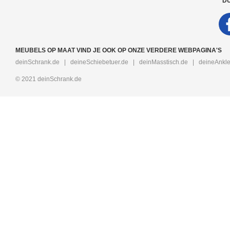
DU
MEUBELS OP MAAT VIND JE OOK OP ONZE VERDERE WEBPAGINA'S
deinSchrank.de
|
deineSchiebetuer.de
|
deinMasstisch.de
|
deineAnkle
© 2021 deinSchrank.de