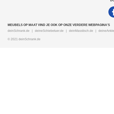
DU
MEUBELS OP MAAT VIND JE OOK OP ONZE VERDERE WEBPAGINA'S
deinSchrank.de
|
deineSchiebetuer.de
|
deinMasstisch.de
|
deineAnkle
© 2021 deinSchrank.de