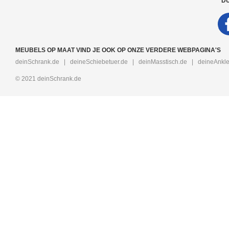
DU
MEUBELS OP MAAT VIND JE OOK OP ONZE VERDERE WEBPAGINA'S
deinSchrank.de
|
deineSchiebetuer.de
|
deinMasstisch.de
|
deineAnkle
© 2021 deinSchrank.de