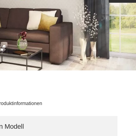
Outdoorküche der Produktlinie
Ultima
barer Schreibtisch
roduktinformationen
n Modell