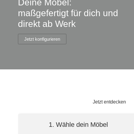
Deine Möbel:
Lowboard
Einbauschrank
Sideboard
Vitrine
Fronten renovieren
White Living
maßgefertigt für dich und
Highboard
Eckschrank
direkt ab Werk
Hängeboard
Für Dachschrägen
Massivholzschrank
Kommode
Schuhschrank
Hängeboards
Jetzt konfigurieren
TV-Möbel
Hängeschrank
Sideboard aus Massivh
Kommoden
Massivholz-Schränke & -Regale
Regale
Schiebetüren
Jetzt entdecken
Sideboards
1. Wähle dein Möbel
Sofas & Schlafsofas