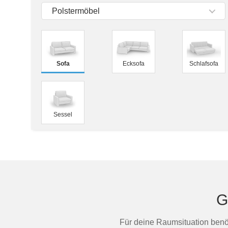
Tische & Bänke
Polstermöbel
Vitrinen
Wandboards
Sofa
Ecksofa
Schlafsofa
Sessel
G
Für deine Raumsituation benöti