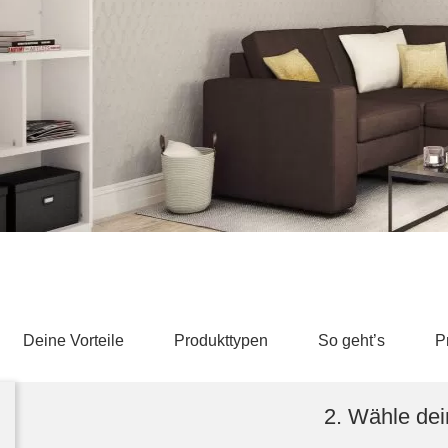
Schlafsessel
Schiebetür
Tisch
Schiebetür als Raumteiler
Schiebetür vor einer Nische
Schreibtisch
Schiebetür als Durchgangstür
höhenverstell
Schiebetür für Dachschräge
Couchtisch
olz
Deine Vorteile
Produkttypen
So geht’s
P
2. Wähle dei