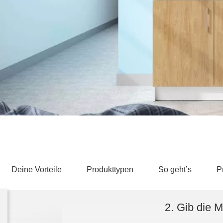
Schlafsessel
Schiebetür
Tisch
Schiebetür als Raumteiler
Schiebetür vor einer Nische
Schreibtisch
Schiebetür als Durchgangstür
höhenverstell
Schiebetür für Dachschräge
Couchtisch
olz
Deine Vorteile
Produkttypen
So geht’s
P
2. Gib die 