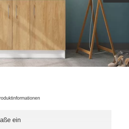
Outdoorküche der Produktlinie
Ultima
barer Schreibtisch
roduktinformationen
Maße ein