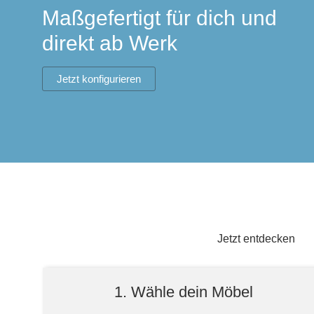
Lowboard
Einbauschrank
Maßgefertigt für dich und
Sideboard
Vitrine
Fronten renovieren
White Living
direkt ab Werk
Highboard
Eckschrank
Hängeboard
Für Dachschrägen
Massivholzschrank
Kommode
Schuhschrank
Jetzt konfigurieren
Hängeboards
TV-Möbel
Hängeschrank
Sideboard aus Massivh
Kommoden
Massivholz-Schränke & -Regale
Regale
Schiebetüren
Jetzt entdecken
Sideboards
1. Wähle dein Möbel
Sofas & Schlafsofas