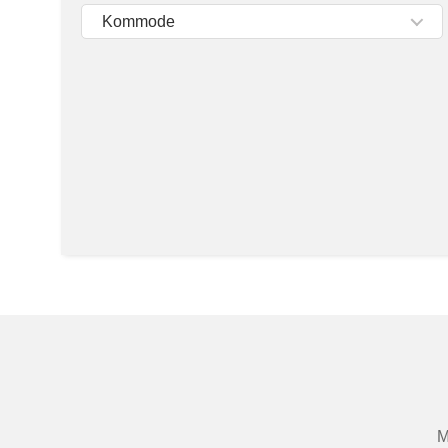
Tische & Bänke
Kommode
Vitrinen
Wandboards
M