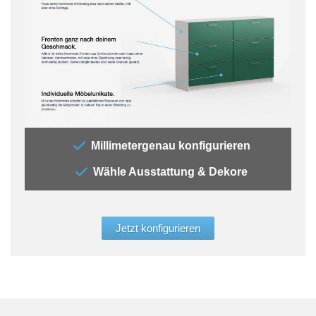
„Mit
Millimetergenau konfigurieren
Schu
Wähle Ausstattung & Dekore
Entsc
Komm
elega
Glas
Jetzt konfigurieren
Bern
dein