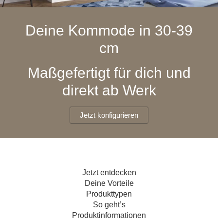
Hängeboard
Massivholzschrank
Badezimmerschrank
Outdoor-
Doppelbett
Fronten renovieren
White Living
Kommode
Küche
Schuhschrank
Badregal
Deine Kommode in 30-39
Polstermöbel
TV-Möbel
Hängeschrank
Spiegelschrank
Outdoorküche
Für Dachschrägen
cm
Sideboard
Sofa
der
aus
Produktlinie
Ecksofa
Hängeboards
Massivholz
Selection
Maßgefertigt für dich und
Sessel
Outdoorküche
direkt ab Werk
Hocker
Kommoden
der
Schlafsofa
Produktlinie
Ultima
Massivholz-Schränke & -Regale
Schlafsessel
Jetzt konfigurieren
Regale
Schiebetüren
Jetzt entdecken
Sideboards
Deine Vorteile
Produkttypen
Sofas & Schlafsofas
So geht’s
Produktinformationen