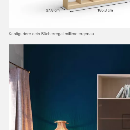
Konfiguriere dein Bücherregal millimetergenau.