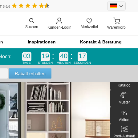
UT
5.6/6
Merkzettel
Suchen
Kunden-Login
Warenkorb
en
Inspirationen
Kontakt & Beratung
03
19
40
16
Noch:
Einzelteil
TAGE
STUNDEN
MINUTEN
SEKUNDEN
Einzelteil
Blende
Katalog
bel
Front
Schrankfront
Muster
Küchenfront
%
Outdoor-Küche
Aktion
Outdoorküche der Produktlinie
Selection
Profi-Aufmaß