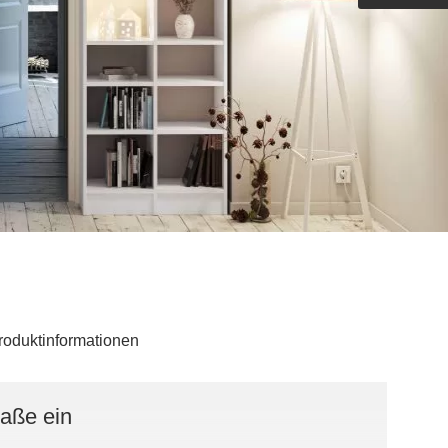
Outdoorküche der Produktlinie
Ultima
barer Schreibtisch
roduktinformationen
Maße ein