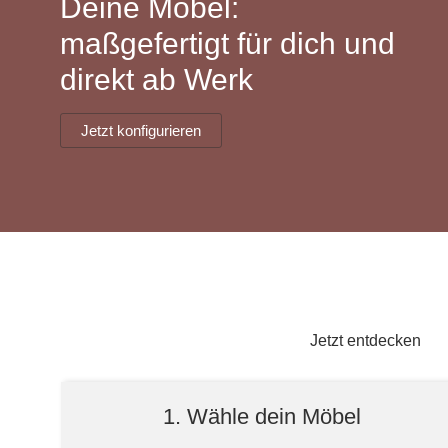
Deine Möbel:
Lowboard
Einbauschrank
Sideboard
Vitrine
Fronten renovieren
White Living
maßgefertigt für dich und
Highboard
Eckschrank
direkt ab Werk
Hängeboard
Für Dachschrägen
Massivholzschrank
Kommode
Schuhschrank
Hängeboards
Jetzt konfigurieren
TV-Möbel
Hängeschrank
Sideboard aus Massivh
Kommoden
Massivholz-Schränke & -Regale
Regale
Schiebetüren
Jetzt entdecken
Sideboards
1. Wähle dein Möbel
Sofas & Schlafsofas