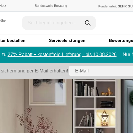
 Netz
Bundesweite Beratung
Kundenurteil:
SEHR G
Möbel
ter bestellen
Serviceleistungen
Bewertung
 zu
27% Rabatt + kostenfreie Lieferung - bis 10.08.2026
Nur 
Dachschräge & Treppe
Bett
Schrank mit Schräge
Einzelbett
 sichern und per E-Mail erhalten!
Regal mit Schräge
Doppelbett
Eckschrank mit Schräge
Polstermö
Schiebetür für Dachschräge
Sofa
Badmöbel
Ecksofa
Badezimmerschrank
Sessel
Badregal
Hocker
Spiegelschrank
Schlafsofa