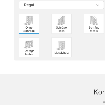
Tische & Bänke
Regal
Vitrinen
Wandboards
Ohne
Schräge
Schräge
Schräge
links
rechts
Schräge
Massivholz
hinten
Kon
M