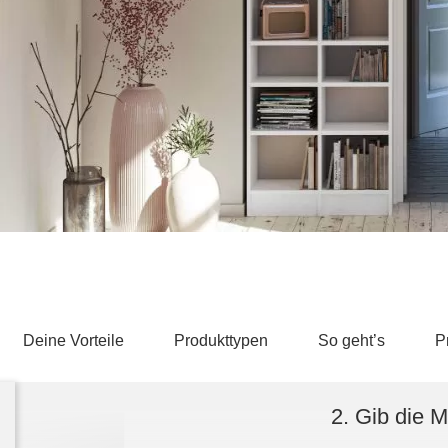
Schlafsessel
Schiebetür
Tisch
Schiebetür als Raumteiler
Schiebetür vor einer Nische
Schreibtisch
Schiebetür als Durchgangstür
höhenverstell
Schiebetür für Dachschräge
Couchtisch
olz
Deine Vorteile
Produkttypen
So geht’s
P
2. Gib die 