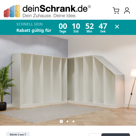
×
00
10
52
47
SCHNELL SEIN
Rabatt gültig für
Tage
Std
Min
Sek
Schritt 1 von 7