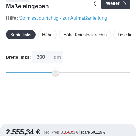
Weiter
Maße eingeben
Hilfe:
So misst du richtig - zur Aufmaßanleitung
Breite links
Höhe
Höhe Kniestock rechts
Tiefe link
cm
Breite links:
2.555,34 €
Reg. Preis
3.056,63 €
spare 501,29 €