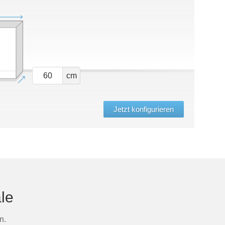
cm
Jetzt konfigurieren
le
n.