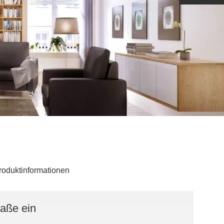
Outdoorküche der Produktlinie
Ultima
barer Schreibtisch
roduktinformationen
Maße ein