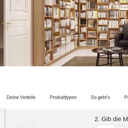
Schlafsessel
Schiebetür
Tisch
Schiebetür als Raumteiler
Schiebetür vor einer Nische
Schreibtisch
Schiebetür als Durchgangstür
höhenverstell
Schiebetür für Dachschräge
Couchtisch
olz
Deine Vorteile
Produkttypen
So geht’s
P
2. Gib die 