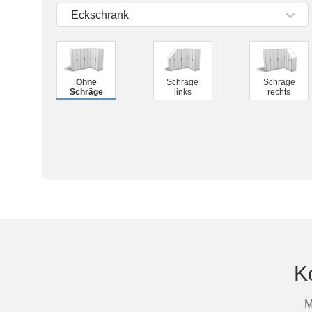
Tische & Bänke
Eckschrank
Vitrinen
Wandboards
Ohne
Schräge
Schräge
Schräge
links
rechts
K
M