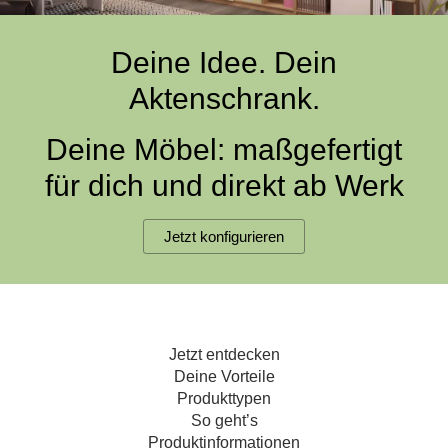
Hängeboard
Massivholzschrank
Badezimmerschrank
Outdoor-
Doppelbett
Fronten renovieren
White Living
Kommode
Küche
Schuhschrank
Badregal
Deine Idee. Dein
Polstermöbel
TV-Möbel
Hängeschrank
Spiegelschrank
Outdoorküche
Für Dachschrägen
Aktenschrank.
Sideboard
Sofa
der
aus
Produktlinie
Ecksofa
Hängeboards
Massivholz
Selection
Deine Möbel: maßgefertigt
Sessel
Outdoorküche
für dich und direkt ab Werk
Hocker
Kommoden
der
Schlafsofa
Produktlinie
Ultima
Massivholz-Schränke & -Regale
Schlafsessel
Jetzt konfigurieren
Regale
Schiebetüren
Jetzt entdecken
Sideboards
Deine Vorteile
Produkttypen
Sofas & Schlafsofas
So geht’s
Produktinformationen