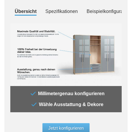
Übersicht
Spezifikationen
Beispielkonfiguration
„Der
Millimetergenau konfigurieren
„All
Wähle Ausstattung & Dekore
jede
Auss
der 
glei
Jetzt konfigurieren
Aufb