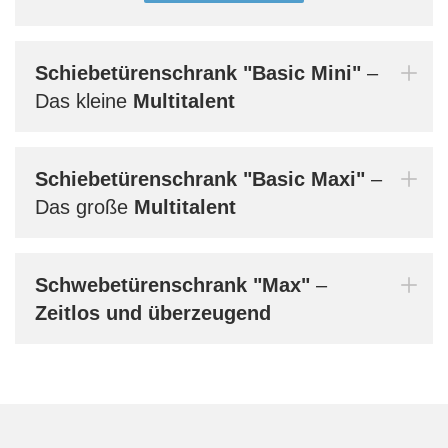
werd
Bern
Schiebetürenschrank
"Basic Mini"
–
dein
Das kleine
Multitalent
Schiebetürenschrank
"Basic Maxi"
–
Mi
Das große
Multitalent
Schwebetürenschrank
"Max"
–
Zeitlos und überzeugend
Au