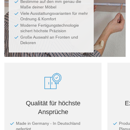
Bestimme auf den mm genau die
Maße deiner Möbel
Viele Ausstattungsvarianten für mehr
Ordnung & Komfort
Moderne Fertigungstechnologie
sichert höchste Präzision
Große Auswahl an Fronten und
Dekoren
Qualität für höchste
E
Ansprüche
Made in Germany - In Deutschland
Produ
gefertigt
Planun