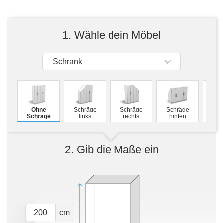
Tische & Bänke
Vitrinen
1. Wähle dein Möbel
Wandboards
Schrank
M
Ohne
Schräge
Schräge
Schräge
Schw
Schräge
links
rechts
hinten
2. Gib die Maße ein
cm