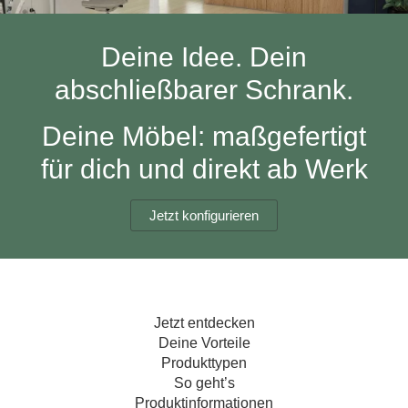
Hängeboard
Massivholzschrank
Badezimmerschrank
Outdoor-
Doppelbett
Fronten renovieren
White Living
Kommode
Küche
Schuhschrank
Badregal
Deine Idee. Dein
Polstermöbel
TV-Möbel
Hängeschrank
Spiegelschrank
Outdoorküche
Für Dachschrägen
abschließbarer Schrank.
Sideboard
Sofa
der
aus
Produktlinie
Ecksofa
Hängeboards
Massivholz
Selection
Deine Möbel: maßgefertigt
Sessel
Outdoorküche
für dich und direkt ab Werk
Hocker
Kommoden
der
Schlafsofa
Produktlinie
Ultima
Massivholz-Schränke & -Regale
Schlafsessel
Jetzt konfigurieren
Regale
Schiebetüren
Jetzt entdecken
Sideboards
Deine Vorteile
Produkttypen
Sofas & Schlafsofas
So geht’s
Produktinformationen