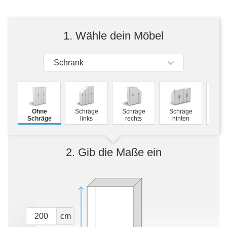
Tische & Bänke
Vitrinen
1. Wähle dein Möbel
Wandboards
Schrank
M
Ohne
Schräge
Schräge
Schräge
Schw
Schräge
links
rechts
hinten
2. Gib die Maße ein
cm