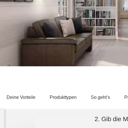
Schlafsessel
Schiebetür
Tisch
Schiebetür als Raumteiler
Schiebetür vor einer Nische
Schreibtisch
Schiebetür als Durchgangstür
höhenverstell
Schiebetür für Dachschräge
Couchtisch
olz
Deine Vorteile
Produkttypen
So geht’s
P
2. Gib die 