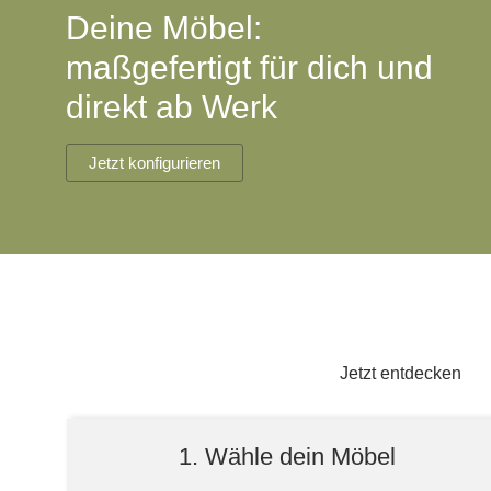
Lowboard
Einbauschrank
Deine Möbel:
Sideboard
Vitrine
Fronten renovieren
White Living
maßgefertigt für dich und
Highboard
Eckschrank
Hängeboard
Für Dachschrägen
Massivholzschrank
direkt ab Werk
Kommode
Schuhschrank
Hängeboards
TV-Möbel
Hängeschrank
Jetzt konfigurieren
Sideboard aus Massivh
Kommoden
Massivholz-Schränke & -Regale
Regale
Schiebetüren
Jetzt entdecken
Sideboards
1. Wähle dein Möbel
Sofas & Schlafsofas