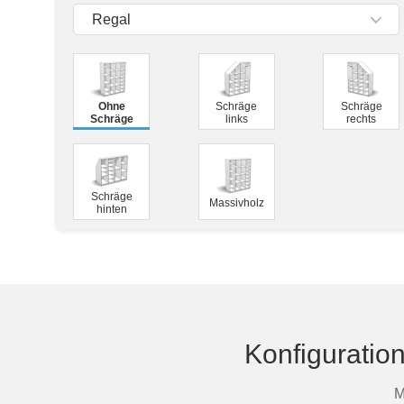
Tische & Bänke
Regal
Vitrinen
Wandboards
Ohne
Schräge
Schräge
Schräge
links
rechts
Schräge
Massivholz
hinten
Konfiguratio
M