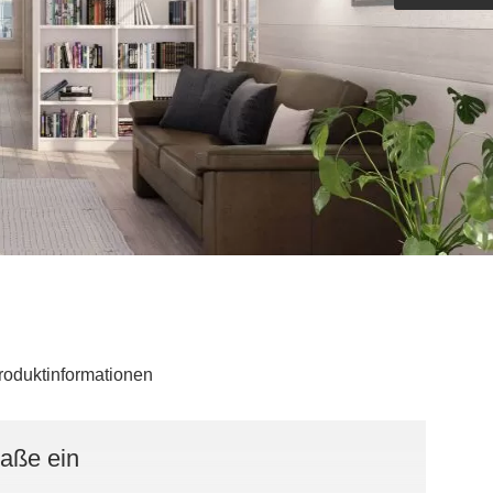
Outdoorküche der Produktlinie
Ultima
barer Schreibtisch
roduktinformationen
Maße ein