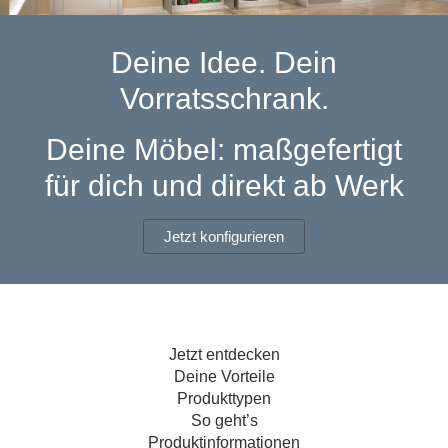
Hängeboard
Massivholzschrank
Badezimmerschrank
Outdoor-
Doppelbett
Fronten renovieren
White Living
Kommode
Küche
Schuhschrank
Badregal
Deine Idee. Dein
Polstermöbel
TV-Möbel
Hängeschrank
Spiegelschrank
Outdoorküche
Für Dachschrägen
Vorratsschrank.
Sideboard
Sofa
der
aus
Produktlinie
Ecksofa
Hängeboards
Massivholz
Selection
Deine Möbel: maßgefertigt
Sessel
Outdoorküche
für dich und direkt ab Werk
Hocker
Kommoden
der
Schlafsofa
Produktlinie
Ultima
Massivholz-Schränke & -Regale
Schlafsessel
Jetzt konfigurieren
Regale
Schiebetüren
Jetzt entdecken
Sideboards
Deine Vorteile
Produkttypen
Sofas & Schlafsofas
So geht’s
Produktinformationen