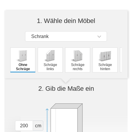
Tische & Bänke
Vitrinen
1. Wähle dein Möbel
Wandboards
Schrank
M
Ohne
Schräge
Schräge
Schräge
Schw
Schräge
links
rechts
hinten
2. Gib die Maße ein
cm