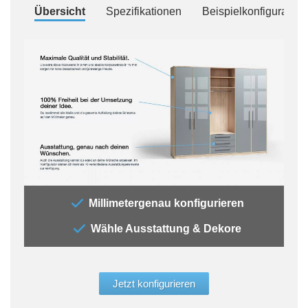
Übersicht
Spezifikationen
Beispielkonfiguration
„Der
Millimetergenau konfigurieren
„All
Wähle Ausstattung & Dekore
jede
Auss
der 
glei
Jetzt konfigurieren
Aufb
werd