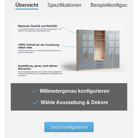
Übersicht
Spezifikationen
Beispielkonfiguration
„Der
Millimetergenau konfigurieren
„All
Wähle Ausstattung & Dekore
jede
Auss
der 
glei
Jetzt konfigurieren
Aufb
werd