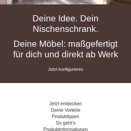
Hängeboard
Massivholzschrank
Badezimmerschrank
Outdoor-
Doppelbett
Fronten renovieren
White Living
Kommode
Küche
Schuhschrank
Badregal
Deine Idee. Dein
Polstermöbel
TV-Möbel
Hängeschrank
Spiegelschrank
Outdoorküche
Für Dachschrägen
Nischenschrank.
Sideboard
Sofa
der
aus
Produktlinie
Ecksofa
Hängeboards
Massivholz
Selection
Deine Möbel: maßgefertigt
Sessel
Outdoorküche
für dich und direkt ab Werk
Hocker
Kommoden
der
Schlafsofa
Produktlinie
Ultima
Massivholz-Schränke & -Regale
Schlafsessel
Jetzt konfigurieren
Regale
Schiebetüren
Jetzt entdecken
Sideboards
Deine Vorteile
Produkttypen
Sofas & Schlafsofas
So geht’s
Produktinformationen