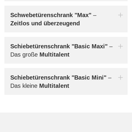
Bern
Schwebetürenschrank
"Max"
–
dein
Zeitlos und überzeugend
Schiebetürenschrank
"Basic Maxi"
–
Mi
Das große
Multitalent
Schiebetürenschrank
"Basic Mini"
–
Das kleine
Multitalent
Au