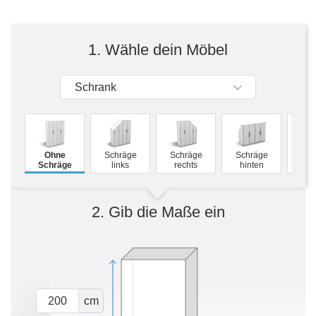
Tische & Bänke
Vitrinen
1. Wähle dein Möbel
Wandboards
Schrank
M
Ohne
Schräge
Schräge
Schräge
Schw
Schräge
links
rechts
hinten
2. Gib die Maße ein
cm