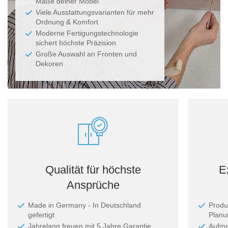
Maße deiner Möbel
Viele Ausstattungsvarianten für mehr
Ordnung & Komfort
Moderne Fertigungstechnologie
sichert höchste Präzision
Große Auswahl an Fronten und
Dekoren
Qualität für höchste
E
Ansprüche
Made in Germany - In Deutschland
Produ
gefertigt
Planun
Jahrelang freuen mit 5 Jahre Garantie
Aufma