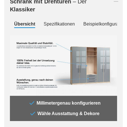
Schrank mit Drehtüren
– Der
Klassiker
Übersicht
Spezifikationen
Beispielkonfiguration
„Der
Millimetergenau konfigurieren
„All
Wähle Ausstattung & Dekore
jede
Auss