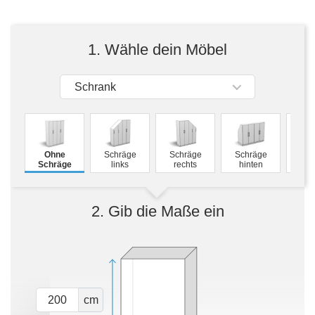
Tische & Bänke
Vitrinen
1. Wähle dein Möbel
Wandboards
Schrank
M
Ohne
Schräge
Schräge
Schräge
Schw
Schräge
links
rechts
hinten
2. Gib die Maße ein
cm