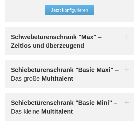
der 
glei
Jetzt konfigurieren
Aufb
werd
Bern
Schwebetürenschrank
"Max"
–
dein
Zeitlos und überzeugend
Schiebetürenschrank
"Basic Maxi"
–
Mi
Das große
Multitalent
Schiebetürenschrank
"Basic Mini"
–
Das kleine
Multitalent
Au