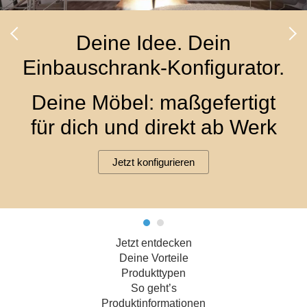
Hängeboard
Massivholzschrank
Badezimmerschrank
Outdoor-
Doppelbett
Fronten renovieren
White Living
Kommode
Küche
Schuhschrank
Badregal
Deine Idee. Dein
Polstermöbel
TV-Möbel
Hängeschrank
Spiegelschrank
Outdoorküche
Für Dachschrägen
Einbauschrank-Konfigurator.
Sideboard
Sofa
der
aus
Produktlinie
Ecksofa
Hängeboards
Massivholz
Selection
Deine Möbel: maßgefertigt
Sessel
Outdoorküche
für dich und direkt ab Werk
Hocker
Kommoden
der
Schlafsofa
Produktlinie
Ultima
Massivholz-Schränke & -Regale
Schlafsessel
Jetzt konfigurieren
Regale
Schiebetüren
Jetzt entdecken
Sideboards
Deine Vorteile
Produkttypen
Sofas & Schlafsofas
So geht’s
Produktinformationen