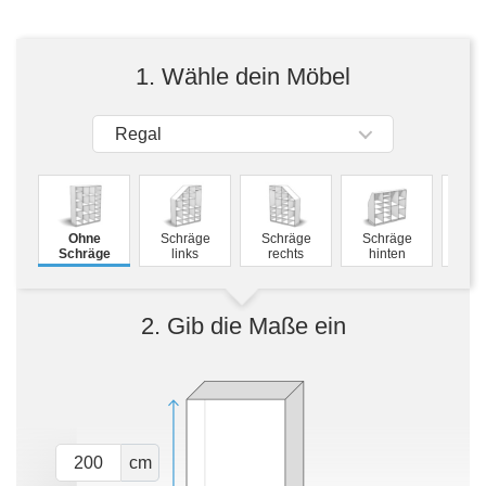
Tische & Bänke
Vitrinen
1. Wähle dein Möbel
Wandboards
Regal
Ohne
Schräge
Schräge
Schräge
Mass
Schräge
links
rechts
hinten
2. Gib die Maße ein
cm