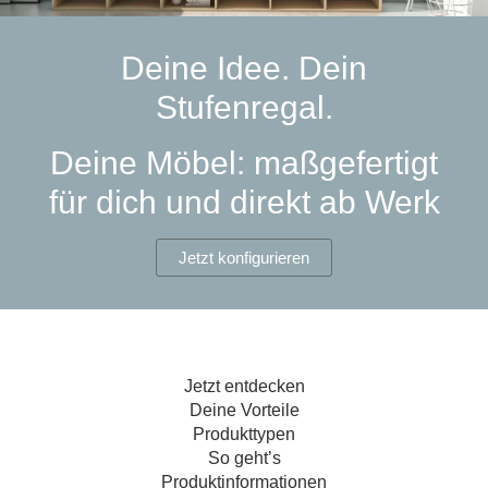
Hängeboard
Massivholzschrank
Badezimmerschrank
Outdoor-
Doppelbett
Fronten renovieren
White Living
Kommode
Küche
Schuhschrank
Badregal
Deine Idee. Dein
Polstermöbel
TV-Möbel
Hängeschrank
Spiegelschrank
Outdoorküche
Für Dachschrägen
Stufenregal.
Sideboard
Sofa
der
aus
Produktlinie
Ecksofa
Hängeboards
Massivholz
Selection
Deine Möbel: maßgefertigt
Sessel
Outdoorküche
für dich und direkt ab Werk
Hocker
Kommoden
der
Schlafsofa
Produktlinie
Ultima
Massivholz-Schränke & -Regale
Schlafsessel
Jetzt konfigurieren
Regale
Schiebetüren
Jetzt entdecken
Sideboards
Deine Vorteile
Produkttypen
Sofas & Schlafsofas
So geht’s
Produktinformationen