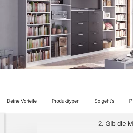
Schlafsessel
Schiebetür
Tisch
Schiebetür als Raumteiler
Schiebetür vor einer Nische
Schreibtisch
Schiebetür als Durchgangstür
höhenverstell
Schiebetür für Dachschräge
Couchtisch
olz
Deine Vorteile
Produkttypen
So geht’s
P
2. Gib die 