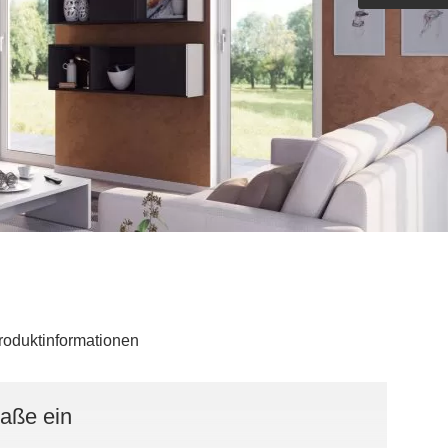
Outdoorküche der Produktlinie
Ultima
barer Schreibtisch
roduktinformationen
Maße ein