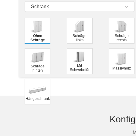
Tische & Bänke
Schrank
Vitrinen
Wandboards
Ohne
Schräge
Schräge
Schräge
links
rechts
Mit
Schräge
Massivholz
Schwebetür
hinten
Hängeschrank
Konfig
M