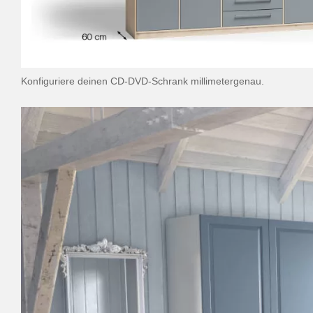
Konfiguriere deinen CD-DVD-Schrank millimetergenau.