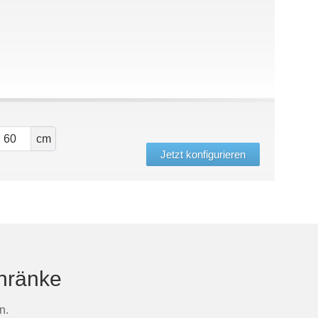
cm
Jetzt konfigurieren
chränke
n.