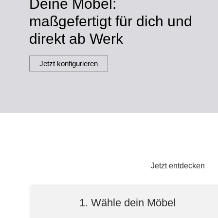
Deine Möbel:
Lowboard
Einbauschrank
Sideboard
Vitrine
Fronten renovieren
White Living
maßgefertigt für dich und
Highboard
Eckschrank
direkt ab Werk
Hängeboard
Für Dachschrägen
Massivholzschrank
Kommode
Schuhschrank
Hängeboards
Jetzt konfigurieren
TV-Möbel
Hängeschrank
Sideboard aus Massivh
Kommoden
Massivholz-Schränke & -Regale
Regale
Schiebetüren
Jetzt entdecken
Sideboards
1. Wähle dein Möbel
Sofas & Schlafsofas