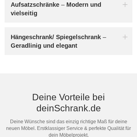
vers
Aufsatzschränke
–
Modern und
vielseitig
Bern
dein
Hängeschrank/ Spiegelschrank
–
Geradlinig und elegant
Mi
Au
Deine Vorteile bei
deinSchrank.de
Deine Wünsche sind das einzig richtige Maß für deine
neuen Möbel. Erstklassiger Service & perfekte Qualität für
dein Möbelprojekt.