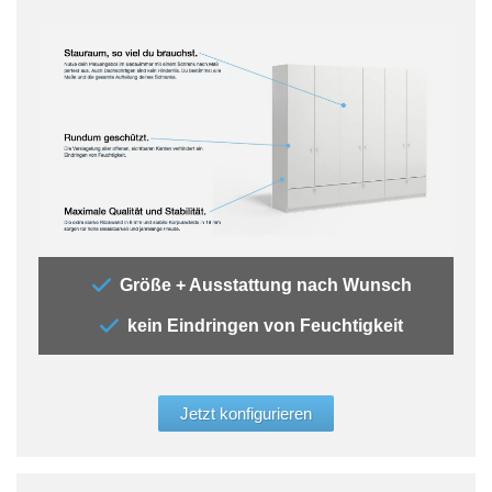
„Der
Größe + Ausstattung nach Wunsch
Bad 
kein Eindringen von Feuchtigkeit
Ecke
in S
Korp
Eind
Jetzt konfigurieren
Plat
Badu
Kosm