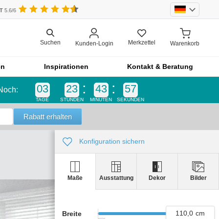
UT
5.6/6
Merkzettel
Suchen
Kunden-Login
Warenkorb
en
Inspirationen
Kontakt & Beratung
03
23
43
56
Noch:
Einzelteil
TAGE
STUNDEN
MINUTEN
SEKUNDEN
Einzelteil
Blende
bel
Front
Konfiguration sichern
Schrankfront
Küchenfront
Ausstattung
Dekor
Bilder
Maße
Outdoor-Küche
Outdoorküche der Produktlinie
110,0
Breite
Selection
min.
max.