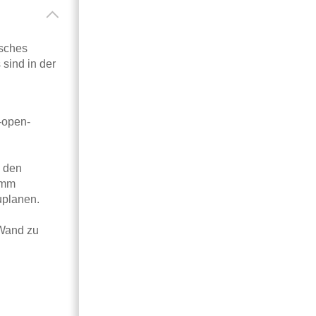
isches
 sind in der
-open-
u den
 mm
uplanen.
 Wand zu