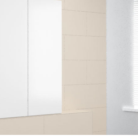
Schlafsessel
Schiebetür
Tisch
Schiebetür als Raumteiler
Schiebetür vor einer Nische
Schreibtisch
Schiebetür als Durchgangstür
höhenverstell
Schiebetür für Dachschräge
Couchtisch
olz