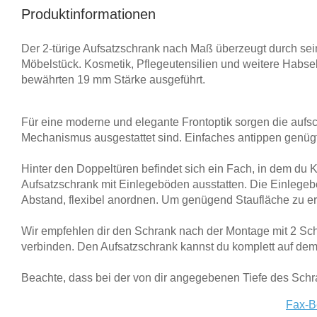
Produktinformationen
Tische & Bänke
Vitrinen
Der 2-türige Aufsatzschrank nach Maß überzeugt durch sei
Möbelstück. Kosmetik, Pflegeutensilien und weitere Habseli
bewährten 19 mm Stärke ausgeführt.
Wandboards
Für eine moderne und elegante Frontoptik sorgen die aufsc
Mechanismus ausgestattet sind. Einfaches antippen genügt
Hinter den Doppeltüren befindet sich ein Fach, in dem du 
Aufsatzschrank mit Einlegeböden ausstatten. Die Einlegeb
Abstand, flexibel anordnen. Um genügend Staufläche zu er
Wir empfehlen dir den Schrank nach der Montage mit 2 Sc
verbinden. Den Aufsatzschrank kannst du komplett auf 
Beachte, dass bei der von dir angegebenen Tiefe des Schra
Fax-B