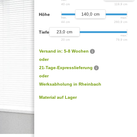
Outdoorküche der Produktlinie
40 cm
119,9 cm
Ultima
140,0
Höhe
min.
max.
44 cm
260,9 cm
barer Schreibtisch
23,0
Tiefe
min.
max.
20 cm
79,9 cm
Versand in: 5-8 Wochen
oder
21-Tage-Expresslieferung
oder
Werksabholung in Rheinbach
Material auf Lager