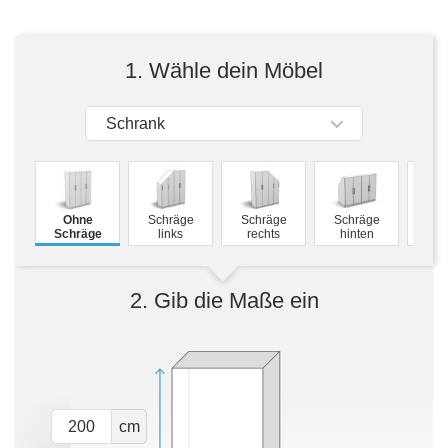
Tische & Bänke
Vitrinen
1. Wähle dein Möbel
Wandboards
Schrank
M
Ohne
Schräge
Schräge
Schräge
Schw
Schräge
links
rechts
hinten
2. Gib die Maße ein
cm