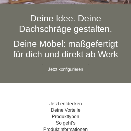
Hängeboard
Massivholzschrank
Badezimmerschrank
Outdoor-
Doppelbett
Fronten renovieren
White Living
Kommode
Küche
Schuhschrank
Badregal
Deine Idee. Deine
Polstermöbel
TV-Möbel
Hängeschrank
Spiegelschrank
Outdoorküche
Für Dachschrägen
Dachschräge gestalten.
Sideboard
Sofa
der
aus
Produktlinie
Ecksofa
Hängeboards
Massivholz
Selection
Deine Möbel: maßgefertigt
Sessel
Outdoorküche
für dich und direkt ab Werk
Hocker
Kommoden
der
Schlafsofa
Produktlinie
Ultima
Massivholz-Schränke & -Regale
Schlafsessel
Jetzt konfigurieren
Regale
Schiebetüren
Jetzt entdecken
Sideboards
Deine Vorteile
Produkttypen
Sofas & Schlafsofas
So geht’s
Produktinformationen