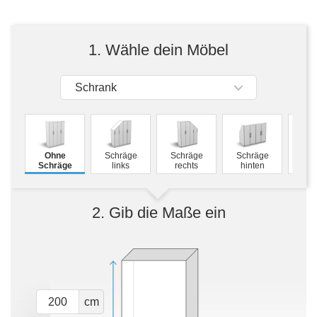
Tische & Bänke
Vitrinen
1. Wähle dein Möbel
Wandboards
Schrank
M
Ohne
Schräge
Schräge
Schräge
Schw
Schräge
links
rechts
hinten
2. Gib die Maße ein
cm