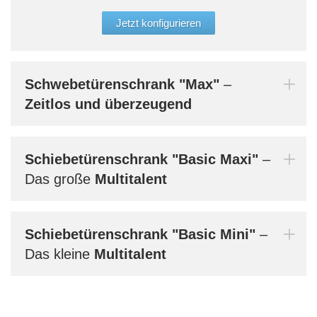
der 
glei
Jetzt konfigurieren
Aufb
werd
Bern
Schwebetürenschrank
"Max"
–
dein
Zeitlos und überzeugend
Schiebetürenschrank
"Basic Maxi"
–
Mi
Das große
Multitalent
Schiebetürenschrank
"Basic Mini"
–
Das kleine
Multitalent
Au