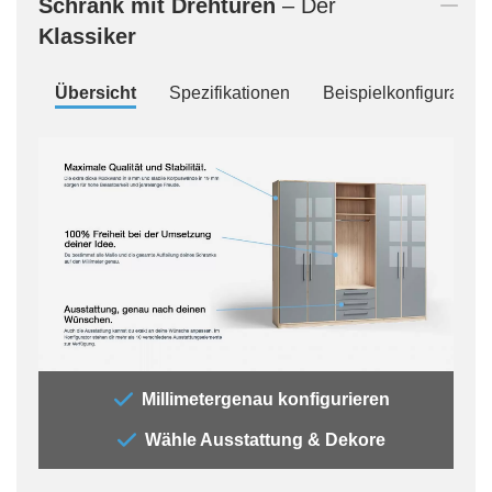
Schrank mit Drehtüren
– Der
Klassiker
Übersicht
Spezifikationen
Beispielkonfiguration
„Der
Millimetergenau konfigurieren
„All
Wähle Ausstattung & Dekore
jede
Auss