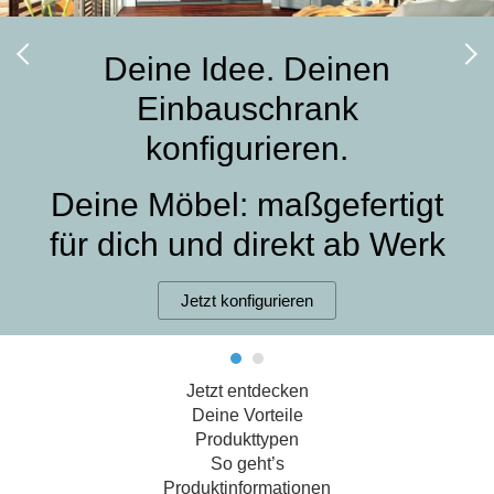
Hängeboard
Massivholzschrank
Badezimmerschrank
Outdoor-
Doppelbett
Fronten renovieren
White Living
Kommode
Küche
Schuhschrank
Badregal
Deine Idee. Deinen
Polstermöbel
TV-Möbel
Hängeschrank
Spiegelschrank
Outdoorküche
Für Dachschrägen
Einbauschrank
Sideboard
Sofa
der
aus
Produktlinie
Ecksofa
konfigurieren.
Hängeboards
Massivholz
Selection
Sessel
Outdoorküche
Deine Möbel: maßgefertigt
Hocker
Kommoden
der
Schlafsofa
Produktlinie
für dich und direkt ab Werk
Ultima
Massivholz-Schränke & -Regale
Schlafsessel
Jetzt konfigurieren
Regale
Schiebetüren
Jetzt entdecken
Sideboards
Deine Vorteile
Produkttypen
Sofas & Schlafsofas
So geht’s
Produktinformationen