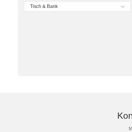
Tische & Bänke
Tisch & Bank
Vitrinen
Wandboards
Kon
M