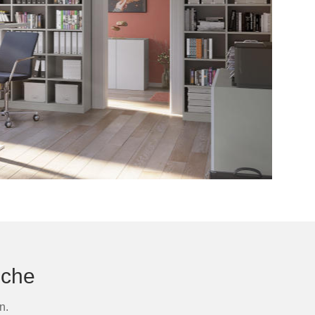
sche
n.