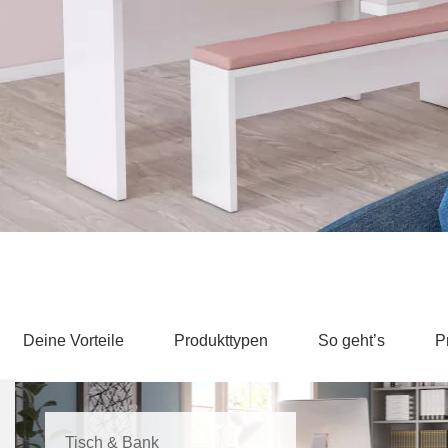
Schlafsessel
Schiebetür
Tisch
Schiebetür als Raumteiler
Schiebetür vor einer Nische
Schreibtisch
Schiebetür als Durchgangstür
höhenverstell
Schiebetür für Dachschräge
Couchtisch
olz
Deine Vorteile
Produkttypen
So geht’s
P
Tisch & Bank