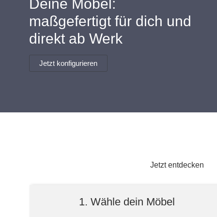
Deine Möbel:
Lowboard
Einbauschrank
Sideboard
Vitrine
Fronten renovieren
White Living
maßgefertigt für dich und
Highboard
Eckschrank
direkt ab Werk
Hängeboard
Für Dachschrägen
Massivholzschrank
Kommode
Schuhschrank
Hängeboards
Jetzt konfigurieren
TV-Möbel
Hängeschrank
Sideboard aus Massivh
Kommoden
Massivholz-Schränke & -Regale
Regale
Schiebetüren
Jetzt entdecken
Sideboards
1. Wähle dein Möbel
Sofas & Schlafsofas