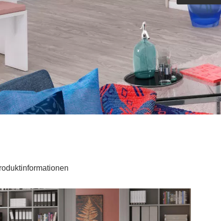
Outdoorküche der Produktlinie
Ultima
barer Schreibtisch
roduktinformationen