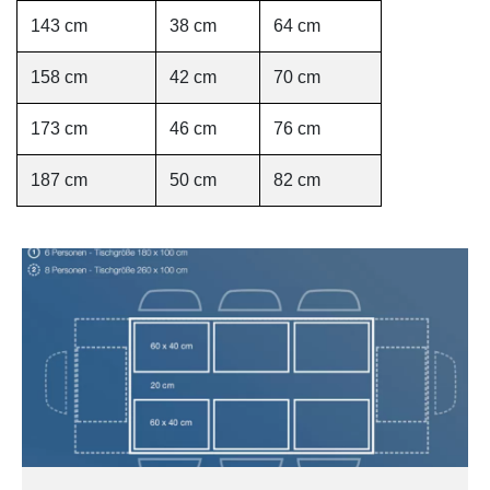
143 cm
38 cm
64 cm
158 cm
42 cm
70 cm
173 cm
46 cm
76 cm
187 cm
50 cm
82 cm