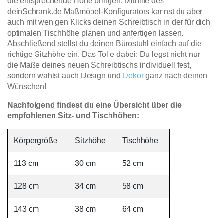
die entsprechende Höhe bringen. Mithilfe des
deinSchrank.de Maßmöbel-Konfigurators kannst du aber
auch mit wenigen Klicks deinen Schreibtisch in der für dich
optimalen Tischhöhe planen und anfertigen lassen.
Abschließend stellst du deinen Bürostuhl einfach auf die
richtige Sitzhöhe ein. Das Tolle dabei: Du legst nicht nur
die Maße deines neuen Schreibtischs individuell fest,
sondern wählst auch Design und
Dekor
ganz nach deinen
Wünschen!
Nachfolgend findest du eine Übersicht über die
empfohlenen Sitz- und Tischhöhen:
Körpergröße
Sitzhöhe
Tischhöhe
113 cm
30 cm
52 cm
128 cm
34 cm
58 cm
143 cm
38 cm
64 cm