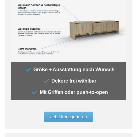
„Auf
Größe + Ausstattung nach Wunsch
sehr
Dekore frei wählbar
Entw
Vere
Mit Griffen oder push-to-open
eine
Sideb
erhä
Raum
Jetzt konfigurieren
vers
scha
pers