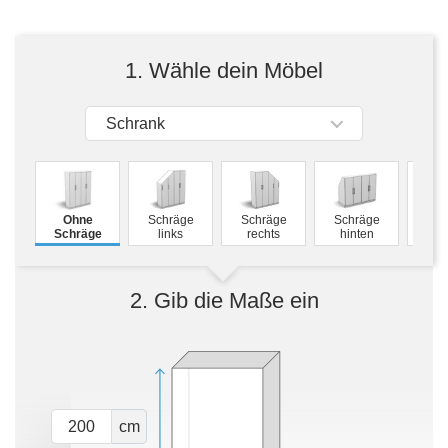
Tische & Bänke
Vitrinen
1. Wähle dein Möbel
Wandboards
Schrank
M
Ohne
Schräge
Schräge
Schräge
Schw
Schräge
links
rechts
hinten
2. Gib die Maße ein
cm