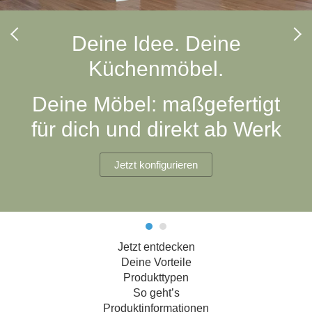
Hängeboard
Massivholzschrank
Badezimmerschrank
Outdoor-
Doppelbett
Fronten renovieren
White Living
Kommode
Küche
Schuhschrank
Badregal
Deine Idee. Deine
Polstermöbel
TV-Möbel
Hängeschrank
Spiegelschrank
Outdoorküche
Für Dachschrägen
Küchenmöbel.
Sideboard
Sofa
der
aus
Produktlinie
Ecksofa
Hängeboards
Massivholz
Selection
Deine Möbel: maßgefertigt
Sessel
Outdoorküche
für dich und direkt ab Werk
Hocker
Kommoden
der
Schlafsofa
Produktlinie
Ultima
Massivholz-Schränke & -Regale
Schlafsessel
Jetzt konfigurieren
Regale
Schiebetüren
Jetzt entdecken
Sideboards
Deine Vorteile
Produkttypen
Sofas & Schlafsofas
So geht’s
Produktinformationen