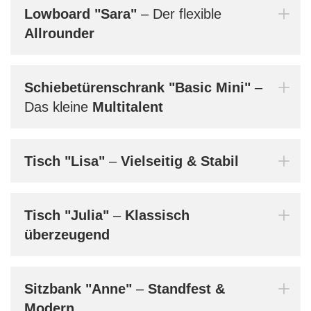
Lowboard
"Sara"
– Der flexible
Bern
Allrounder
dein
Schiebetürenschrank
"Basic Mini"
–
Das kleine
Multitalent
Mi
Tisch
"Lisa"
–
Vielseitig & Stabil
Au
Tisch
"Julia"
–
Klassisch
überzeugend
Sitzbank
"Anne"
–
Standfest &
Ma
Modern