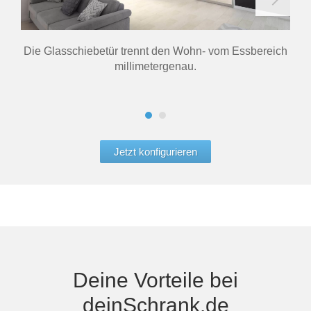
Die Glasschiebetür trennt den Wohn- vom Essbereich
Die
millimetergenau.
g
Jetzt konfigurieren
Deine Vorteile bei
deinSchrank.de