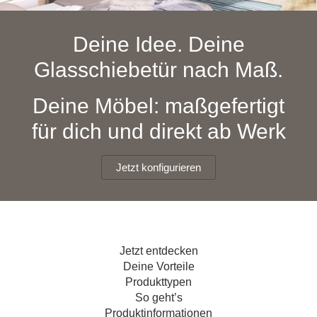
Hängeboard
Massivholzschrank
Badezimmerschrank
Outdoor-
Doppelbett
Fronten renovieren
White Living
Kommode
Küche
Schuhschrank
Badregal
Deine Idee. Deine
Polstermöbel
TV-Möbel
Hängeschrank
Spiegelschrank
Outdoorküche
Für Dachschrägen
Glasschiebetür nach Maß.
Sideboard
Sofa
der
aus
Produktlinie
Ecksofa
Hängeboards
Massivholz
Selection
Deine Möbel: maßgefertigt
Sessel
Outdoorküche
für dich und direkt ab Werk
Hocker
Kommoden
der
Schlafsofa
Produktlinie
Ultima
Massivholz-Schränke & -Regale
Schlafsessel
Jetzt konfigurieren
Regale
Schiebetüren
Jetzt entdecken
Sideboards
Deine Vorteile
Produkttypen
Sofas & Schlafsofas
So geht’s
Produktinformationen