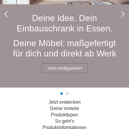
Hängeboard
Massivholzschrank
Badezimmerschrank
Outdoor-
Doppelbett
Fronten renovieren
White Living
Kommode
Küche
Schuhschrank
Badregal
Deine Idee. Dein
Polstermöbel
TV-Möbel
Hängeschrank
Spiegelschrank
Outdoorküche
Für Dachschrägen
Einbauschrank in Essen.
Sideboard
Sofa
der
aus
Produktlinie
Ecksofa
Hängeboards
Massivholz
Selection
Deine Möbel: maßgefertigt
Sessel
Outdoorküche
für dich und direkt ab Werk
Hocker
Kommoden
der
Schlafsofa
Produktlinie
Ultima
Massivholz-Schränke & -Regale
Schlafsessel
Jetzt konfigurieren
Regale
Schiebetüren
Jetzt entdecken
Sideboards
Deine Vorteile
Produkttypen
Sofas & Schlafsofas
So geht’s
Produktinformationen