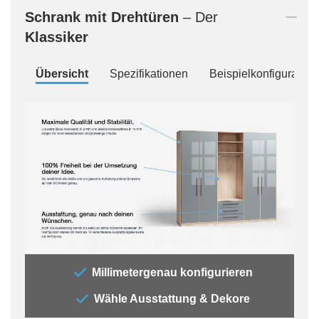
Schrank mit Drehtüren
– Der
Klassiker
Übersicht
Spezifikationen
Beispielkonfiguration
„Der
Millimetergenau konfigurieren
„All
Wähle Ausstattung & Dekore
jede
Auss