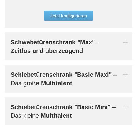
der 
glei
Jetzt konfigurieren
Aufb
werd
Bern
Schwebetürenschrank
"Max"
–
dein
Zeitlos und überzeugend
Schiebetürenschrank
"Basic Maxi"
–
Mi
Das große
Multitalent
Schiebetürenschrank
"Basic Mini"
–
Das kleine
Multitalent
Au