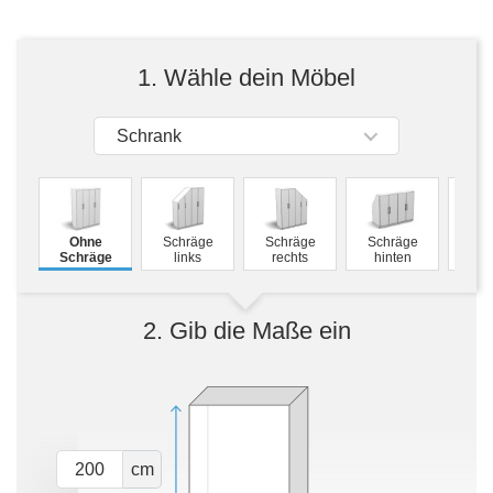
Tische & Bänke
Vitrinen
1. Wähle dein Möbel
Wandboards
Schrank
M
Ohne
Schräge
Schräge
Schräge
Schw
Schräge
links
rechts
hinten
2. Gib die Maße ein
cm