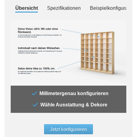
Übersicht
Spezifikationen
Beispielkonfiguration
„Bei
Millimetergenau konfigurieren
brau
Wähle Ausstattung & Dekore
dies
deine
Deko
eine
Jetzt konfigurieren
Konf