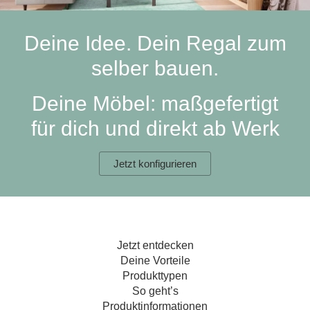
Hängeboard
Massivholzschrank
Badezimmerschrank
Outdoor-
Doppelbett
Fronten renovieren
White Living
Kommode
Küche
Schuhschrank
Badregal
Deine Idee. Dein Regal zum
Polstermöbel
TV-Möbel
Hängeschrank
Spiegelschrank
Outdoorküche
Für Dachschrägen
selber bauen.
Sideboard
Sofa
der
aus
Produktlinie
Ecksofa
Hängeboards
Massivholz
Selection
Deine Möbel: maßgefertigt
Sessel
Outdoorküche
für dich und direkt ab Werk
Hocker
Kommoden
der
Schlafsofa
Produktlinie
Ultima
Massivholz-Schränke & -Regale
Schlafsessel
Jetzt konfigurieren
Regale
Schiebetüren
Jetzt entdecken
Sideboards
Deine Vorteile
Produkttypen
Sofas & Schlafsofas
So geht’s
Produktinformationen