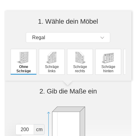
Tische & Bänke
Vitrinen
1. Wähle dein Möbel
Wandboards
Regal
Ohne
Schräge
Schräge
Schräge
Mass
Schräge
links
rechts
hinten
2. Gib die Maße ein
cm