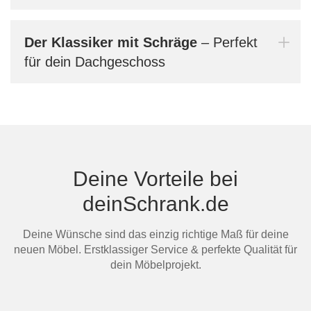
und 
Größ
aufg
Der Klassiker mit Schräge
– Perfekt
auch
für dein Dachgeschoss
verg
Bern
dein
Deine Vorteile bei
Mi
deinSchrank.de
Deine Wünsche sind das einzig richtige Maß für deine
neuen Möbel. Erstklassiger Service & perfekte Qualität für
dein Möbelprojekt.
Au