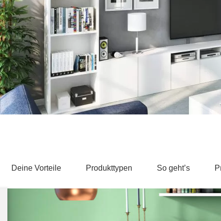
Schlafsessel
Schiebetür
Tisch
Schiebetür als Raumteiler
Schiebetür vor einer Nische
Schreibtisch
Schiebetür als Durchgangstür
höhenverstell
Schiebetür für Dachschräge
Couchtisch
olz
Deine Vorteile
Produkttypen
So geht’s
P