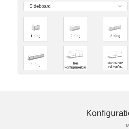
Tische & Bänke
Sideboard
Vitrinen
Wandboards
1-türig
2-türig
3-türig
Massivholz
frei
4-türig
frei konfig...
konfigurierbar
Konfigurat
M