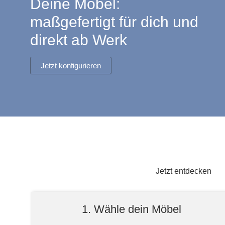
Deine Möbel:
Lowboard
Einbauschrank
Sideboard
Vitrine
Fronten renovieren
White Living
maßgefertigt für dich und
Highboard
Eckschrank
direkt ab Werk
Hängeboard
Für Dachschrägen
Massivholzschrank
Kommode
Schuhschrank
Hängeboards
Jetzt konfigurieren
TV-Möbel
Hängeschrank
Sideboard aus Massivh
Kommoden
Massivholz-Schränke & -Regale
Regale
Schiebetüren
Jetzt entdecken
Sideboards
1. Wähle dein Möbel
Sofas & Schlafsofas