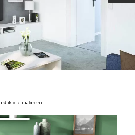
Outdoorküche der Produktlinie
Ultima
barer Schreibtisch
roduktinformationen