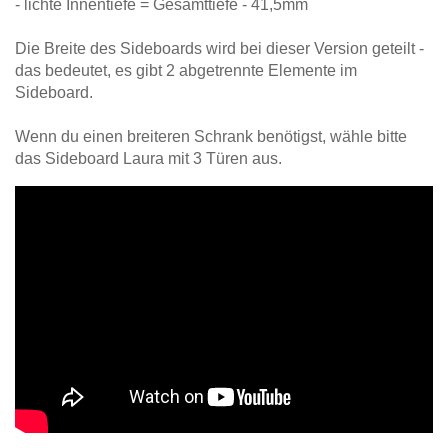
- lichte Innentiefe = Gesamttiefe - 41,5mm
Die Breite des Sideboards wird bei dieser Version geteilt -
das bedeutet, es gibt 2 abgetrennte Elemente im
Sideboard.
Wenn du einen breiteren Schrank benötigst, wähle bitte
das Sideboard Laura mit 3 Türen aus.