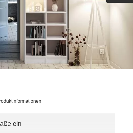
Outdoorküche der Produktlinie
Ultima
barer Schreibtisch
roduktinformationen
Maße ein