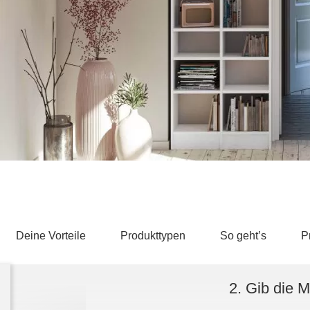
Schlafsessel
Schiebetür
Tisch
Schiebetür als Raumteiler
Schiebetür vor einer Nische
Schreibtisch
Schiebetür als Durchgangstür
höhenverstell
Schiebetür für Dachschräge
Couchtisch
olz
Deine Vorteile
Produkttypen
So geht’s
P
2. Gib die 