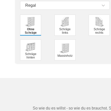
Tische & Bänke
Regal
Vitrinen
Wandboards
Ohne
Schräge
Schräge
Schräge
links
rechts
Schräge
Massivholz
hinten
So wie du es willst - so wie du es brauchst. 