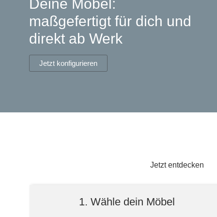
Deine Möbel:
Lowboard
Einbauschrank
Sideboard
Vitrine
Fronten renovieren
White Living
maßgefertigt für dich und
Highboard
Eckschrank
direkt ab Werk
Hängeboard
Für Dachschrägen
Massivholzschrank
Kommode
Schuhschrank
Hängeboards
Jetzt konfigurieren
TV-Möbel
Hängeschrank
Sideboard aus Massivh
Kommoden
Massivholz-Schränke & -Regale
Regale
Schiebetüren
Jetzt entdecken
Sideboards
1. Wähle dein Möbel
Sofas & Schlafsofas