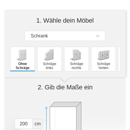
Tische & Bänke
Vitrinen
1. Wähle dein Möbel
Wandboards
Schrank
M
Ohne
Schräge
Schräge
Schräge
Schw
Schräge
links
rechts
hinten
2. Gib die Maße ein
cm