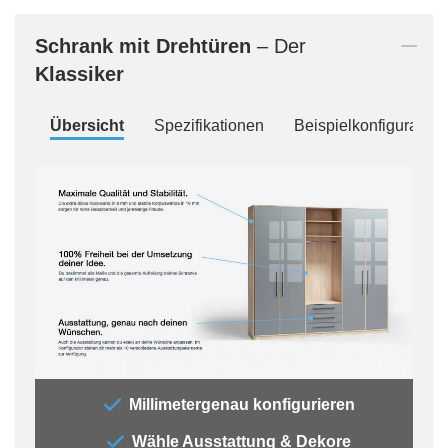
Schrank mit Drehtüren
– Der
Klassiker
Übersicht
Spezifikationen
Beispielkonfiguration
„Der
Millimetergenau konfigurieren
„All
Wähle Ausstattung & Dekore
jede