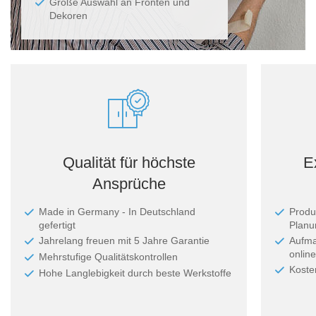
Große Auswahl an Fronten und
Dekoren
Qualität für höchste
E
Ansprüche
Made in Germany - In Deutschland
Produ
gefertigt
Planun
Jahrelang freuen mit 5 Jahre Garantie
Aufma
online
Mehrstufige Qualitätskontrollen
Koste
Hohe Langlebigkeit durch beste Werkstoffe