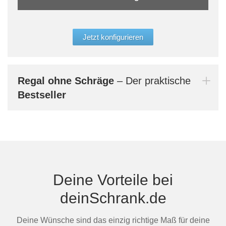
Auss
der 
glei
Jetzt konfigurieren
Aufb
werd
Bern
Regal
ohne Schräge
– Der praktische
dein
Bestseller
Mi
Deine Vorteile bei
deinSchrank.de
Au
Deine Wünsche sind das einzig richtige Maß für deine