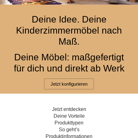
Hängeboard
Massivholzschrank
Badezimmerschrank
Outdoor-
Doppelbett
Fronten renovieren
White Living
Kommode
Küche
Schuhschrank
Badregal
Deine Idee. Deine
Polstermöbel
TV-Möbel
Hängeschrank
Spiegelschrank
Outdoorküche
Für Dachschrägen
Kinderzimmermöbel nach
Sideboard
Sofa
der
aus
Produktlinie
Ecksofa
Maß.
Hängeboards
Massivholz
Selection
Sessel
Outdoorküche
Deine Möbel: maßgefertigt
Hocker
Kommoden
der
Schlafsofa
Produktlinie
für dich und direkt ab Werk
Ultima
Massivholz-Schränke & -Regale
Schlafsessel
Jetzt konfigurieren
Regale
Schiebetüren
Jetzt entdecken
Sideboards
Deine Vorteile
Produkttypen
Sofas & Schlafsofas
So geht’s
Produktinformationen