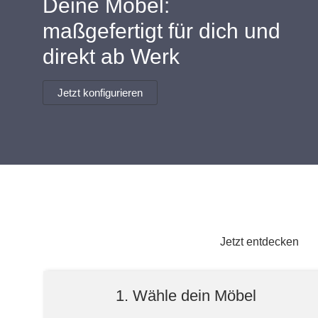
Deine Möbel:
Lowboard
Einbauschrank
Sideboard
Vitrine
Fronten renovieren
White Living
maßgefertigt für dich und
Highboard
Eckschrank
direkt ab Werk
Hängeboard
Für Dachschrägen
Massivholzschrank
Kommode
Schuhschrank
Hängeboards
Jetzt konfigurieren
TV-Möbel
Hängeschrank
Sideboard aus Massivh
Kommoden
Massivholz-Schränke & -Regale
Regale
Schiebetüren
Jetzt entdecken
Sideboards
1. Wähle dein Möbel
Sofas & Schlafsofas