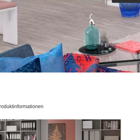
Outdoorküche der Produktlinie
Ultima
barer Schreibtisch
roduktinformationen