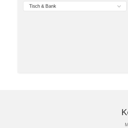
Tische & Bänke
Tisch & Bank
Vitrinen
Wandboards
K
M