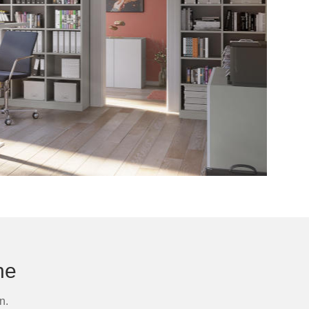
he
n.