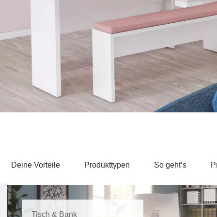
Schlafsessel
Schiebetür
Tisch
Schiebetür als Raumteiler
Schiebetür vor einer Nische
Schreibtisch
Schiebetür als Durchgangstür
höhenverstell
Schiebetür für Dachschräge
Couchtisch
olz
Deine Vorteile
Produkttypen
So geht’s
P
Tisch & Bank