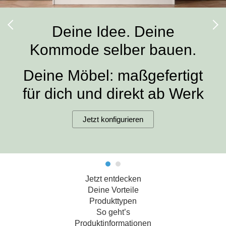
Hängeboard
Massivholzschrank
Badezimmerschrank
Outdoor-
Doppelbett
Fronten renovieren
White Living
Kommode
Küche
Schuhschrank
Badregal
Deine Idee. Deine
Polstermöbel
TV-Möbel
Hängeschrank
Spiegelschrank
Outdoorküche
Für Dachschrägen
Kommode selber bauen.
Sideboard
Sofa
der
aus
Produktlinie
Ecksofa
Hängeboards
Massivholz
Selection
Deine Möbel: maßgefertigt
Sessel
Outdoorküche
für dich und direkt ab Werk
Hocker
Kommoden
der
Schlafsofa
Produktlinie
Ultima
Massivholz-Schränke & -Regale
Schlafsessel
Jetzt konfigurieren
Regale
Schiebetüren
Jetzt entdecken
Sideboards
Deine Vorteile
Produkttypen
Sofas & Schlafsofas
So geht’s
Produktinformationen