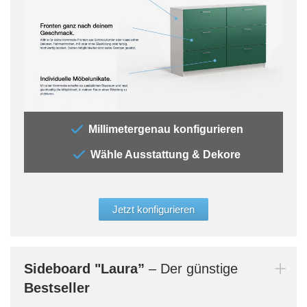
„Mit
Millimetergenau konfigurieren
Schu
Wähle Ausstattung & Dekore
Entsc
Komm
elega
Glas
Jetzt konfigurieren
Bern
dein
Sideboard
"Laura”
– Der günstige
Bestseller