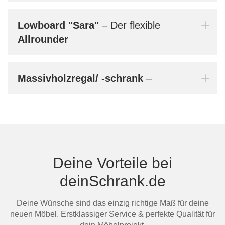
Mi
Lowboard
"Sara"
– Der flexible
Allrounder
Au
Massivholzregal/ -schrank
–
Deine Vorteile bei
deinSchrank.de
Ma
Deine Wünsche sind das einzig richtige Maß für deine
neuen Möbel. Erstklassiger Service & perfekte Qualität für