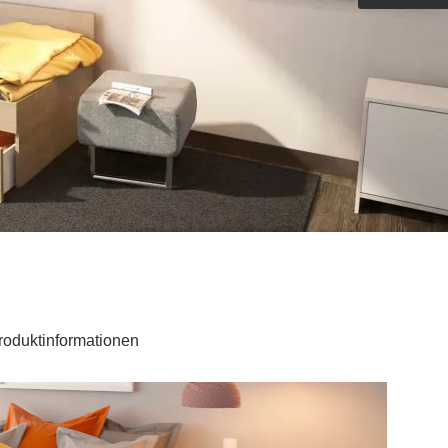
Outdoorküche der Produktlinie
Ultima
barer Schreibtisch
roduktinformationen