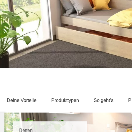
Schlafsessel
Schiebetür
Tisch
Schiebetür als Raumteiler
Schiebetür vor einer Nische
Schreibtisch
Schiebetür als Durchgangstür
höhenverstell
Schiebetür für Dachschräge
Couchtisch
olz
Deine Vorteile
Produkttypen
So geht’s
P
Betten