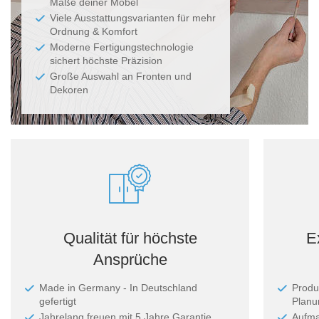
Maße deiner Möbel
Viele Ausstattungsvarianten für mehr
Ordnung & Komfort
Moderne Fertigungstechnologie
sichert höchste Präzision
Große Auswahl an Fronten und
Dekoren
Qualität für höchste
E
Ansprüche
Made in Germany - In Deutschland
Produ
gefertigt
Planun
Jahrelang freuen mit 5 Jahre Garantie
Aufma