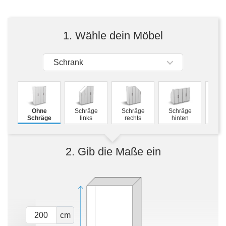
Tische & Bänke
Vitrinen
1. Wähle dein Möbel
Wandboards
Schrank
M
Ohne
Schräge
Schräge
Schräge
Schw
Schräge
links
rechts
hinten
2. Gib die Maße ein
cm