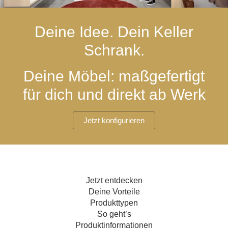
Hängeboard
Massivholzschrank
Badezimmerschrank
Outdoor-
Doppelbett
Fronten renovieren
White Living
Kommode
Küche
Schuhschrank
Badregal
Deine Idee. Dein Keller
Polstermöbel
TV-Möbel
Hängeschrank
Spiegelschrank
Outdoorküche
Für Dachschrägen
Schrank.
Sideboard
Sofa
der
aus
Produktlinie
Ecksofa
Hängeboards
Massivholz
Selection
Deine Möbel: maßgefertigt
Sessel
Outdoorküche
für dich und direkt ab Werk
Hocker
Kommoden
der
Schlafsofa
Produktlinie
Ultima
Massivholz-Schränke & -Regale
Schlafsessel
Jetzt konfigurieren
Regale
Schiebetüren
Jetzt entdecken
Sideboards
Deine Vorteile
Produkttypen
Sofas & Schlafsofas
So geht’s
Produktinformationen