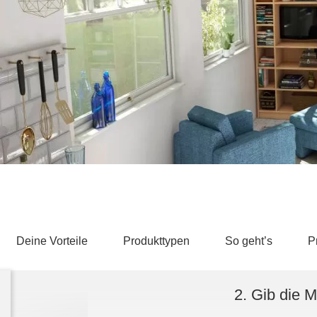
Schlafsessel
Schiebetür
Tisch
Schiebetür als Raumteiler
Schiebetür vor einer Nische
Schreibtisch
Schiebetür als Durchgangstür
höhenverstell
Schiebetür für Dachschräge
Couchtisch
olz
Deine Vorteile
Produkttypen
So geht’s
P
2. Gib die 