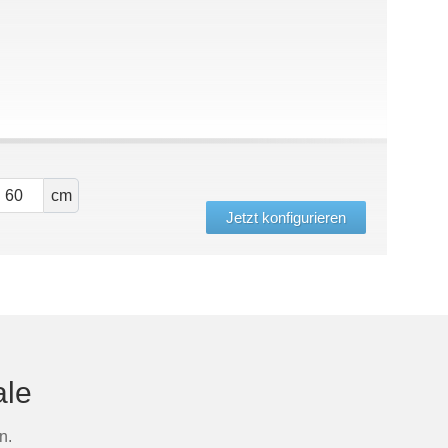
cm
Jetzt konfigurieren
ale
n.