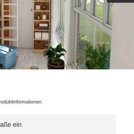
Outdoorküche der Produktlinie
Ultima
barer Schreibtisch
roduktinformationen
Maße ein