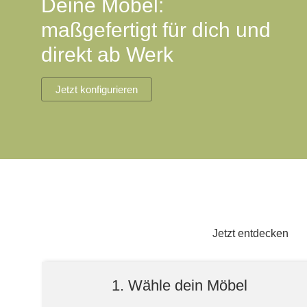
Deine Möbel:
Lowboard
Einbauschrank
Sideboard
Vitrine
Fronten renovieren
White Living
maßgefertigt für dich und
Highboard
Eckschrank
direkt ab Werk
Hängeboard
Für Dachschrägen
Massivholzschrank
Kommode
Schuhschrank
Hängeboards
Jetzt konfigurieren
TV-Möbel
Hängeschrank
Sideboard aus Massivh
Kommoden
Massivholz-Schränke & -Regale
Regale
Schiebetüren
Jetzt entdecken
Sideboards
1. Wähle dein Möbel
Sofas & Schlafsofas