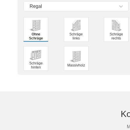
Tische & Bänke
Regal
Vitrinen
Wandboards
Ohne
Schräge
Schräge
Schräge
links
rechts
Schräge
Massivholz
hinten
Ko
M