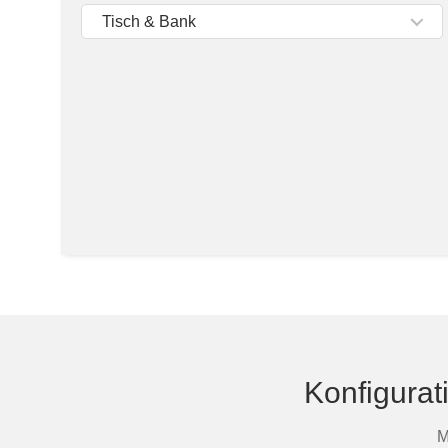
Tische & Bänke
Tisch & Bank
Vitrinen
Wandboards
Konfigurat
M