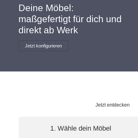
Lowboard
Einbauschrank
Deine Möbel:
Sideboard
Vitrine
Fronten renovieren
White Living
maßgefertigt für dich und
Highboard
Eckschrank
Hängeboard
Für Dachschrägen
Massivholzschrank
direkt ab Werk
Kommode
Schuhschrank
Hängeboards
TV-Möbel
Hängeschrank
Jetzt konfigurieren
Sideboard aus Massivh
Kommoden
Massivholz-Schränke & -Regale
Regale
Schiebetüren
Jetzt entdecken
Sideboards
1. Wähle dein Möbel
Sofas & Schlafsofas