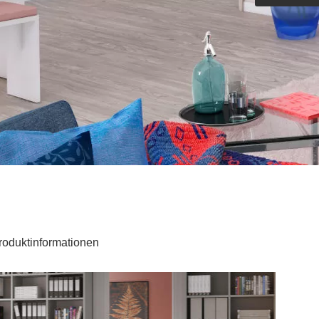
Outdoorküche der Produktlinie
Ultima
barer Schreibtisch
roduktinformationen