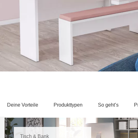
Schlafsessel
Schiebetür
Tisch
Schiebetür als Raumteiler
Schiebetür vor einer Nische
Schreibtisch
Schiebetür als Durchgangstür
höhenverstell
Schiebetür für Dachschräge
Couchtisch
olz
Deine Vorteile
Produkttypen
So geht’s
P
Tisch & Bank