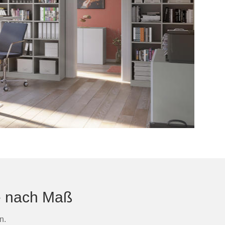
he nach Maß
n.