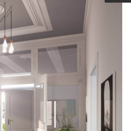
Outdoorküche der Produktlinie
Ultima
barer Schreibtisch