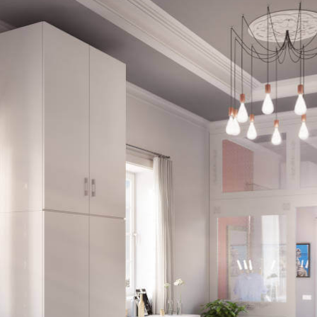
Schlafsessel
Schiebetür
Tisch
Schiebetür als Raumteiler
Schiebetür vor einer Nische
Schreibtisch
Schiebetür als Durchgangstür
höhenverstell
Schiebetür für Dachschräge
Couchtisch
olz