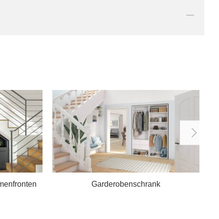
menfronten
Garderobenschrank