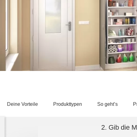
Schlafsessel
Schiebetür
Tisch
Schiebetür als Raumteiler
Schiebetür vor einer Nische
Schreibtisch
Schiebetür als Durchgangstür
höhenverstell
Schiebetür für Dachschräge
Couchtisch
olz
Deine Vorteile
Produkttypen
So geht’s
P
2. Gib die 