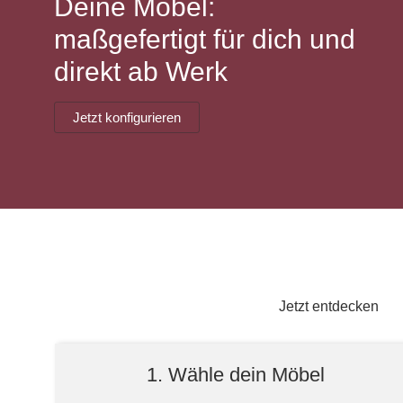
Deine Möbel:
Lowboard
Einbauschrank
Sideboard
Vitrine
Fronten renovieren
White Living
maßgefertigt für dich und
Highboard
Eckschrank
direkt ab Werk
Hängeboard
Für Dachschrägen
Massivholzschrank
Kommode
Schuhschrank
Hängeboards
Jetzt konfigurieren
TV-Möbel
Hängeschrank
Sideboard aus Massivh
Kommoden
Massivholz-Schränke & -Regale
Regale
Schiebetüren
Jetzt entdecken
Sideboards
1. Wähle dein Möbel
Sofas & Schlafsofas