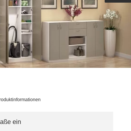
Outdoorküche der Produktlinie
Ultima
barer Schreibtisch
roduktinformationen
Maße ein