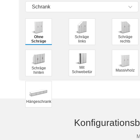
Tische & Bänke
Schrank
Vitrinen
Wandboards
Ohne
Schräge
Schräge
Schräge
links
rechts
Mit
Schräge
Massivholz
Schwebetür
hinten
Hängeschrank
Konfigurationsb
M