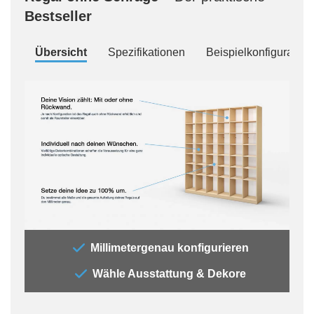
Bestseller
Übersicht
Spezifikationen
Beispielkonfiguration
„Bei
Millimetergenau konfigurieren
brau
Wähle Ausstattung & Dekore
dies
deine
Deko