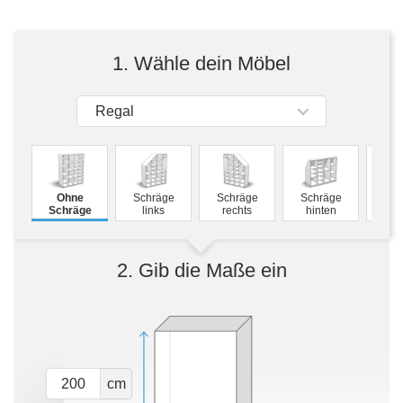
Tische & Bänke
Vitrinen
1. Wähle dein Möbel
Wandboards
Regal
Ohne
Schräge
Schräge
Schräge
Mass
Schräge
links
rechts
hinten
2. Gib die Maße ein
cm