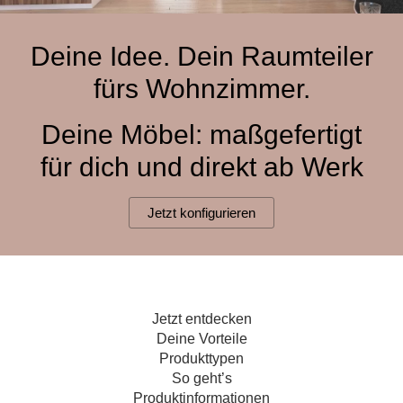
Hängeboard
Massivholzschrank
Badezimmerschrank
Outdoor-
Doppelbett
Fronten renovieren
White Living
Kommode
Küche
Schuhschrank
Badregal
Deine Idee. Dein Raumteiler
Polstermöbel
TV-Möbel
Hängeschrank
Spiegelschrank
Outdoorküche
Für Dachschrägen
fürs Wohnzimmer.
Sideboard
Sofa
der
aus
Produktlinie
Ecksofa
Hängeboards
Massivholz
Selection
Deine Möbel: maßgefertigt
Sessel
Outdoorküche
für dich und direkt ab Werk
Hocker
Kommoden
der
Schlafsofa
Produktlinie
Ultima
Massivholz-Schränke & -Regale
Schlafsessel
Jetzt konfigurieren
Regale
Schiebetüren
Jetzt entdecken
Sideboards
Deine Vorteile
Produkttypen
Sofas & Schlafsofas
So geht’s
Produktinformationen