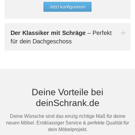
eine
Jetzt konfigurieren
Konf
und 
Größ
aufg
Der Klassiker mit Schräge
– Perfekt
auch
für dein Dachgeschoss
verg
Bern
dein
Deine Vorteile bei
Mi
deinSchrank.de
Deine Wünsche sind das einzig richtige Maß für deine
neuen Möbel. Erstklassiger Service & perfekte Qualität für
dein Möbelprojekt.
Au