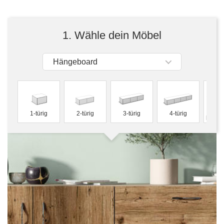
Tische & Bänke
Vitrinen
1. Wähle dein Möbel
Wandboards
Hängeboard
f
1-türig
2-türig
3-türig
4-türig
konfig