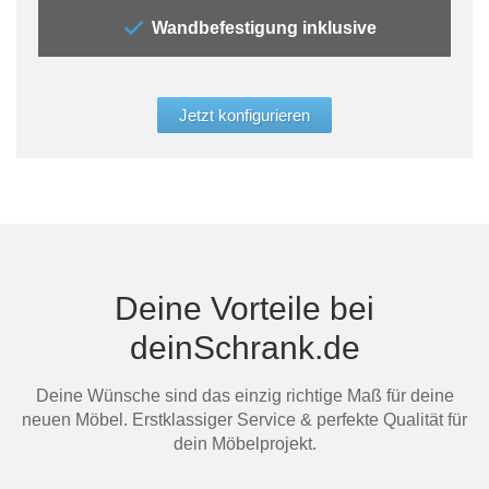
viel
Wandbefestigung inklusive
sind
Konf
und 
Gesc
Jetzt konfigurieren
Ber
dein
Mi
Deine Vorteile bei
deinSchrank.de
Deine Wünsche sind das einzig richtige Maß für deine
neuen Möbel. Erstklassiger Service & perfekte Qualität für
Au
dein Möbelprojekt.