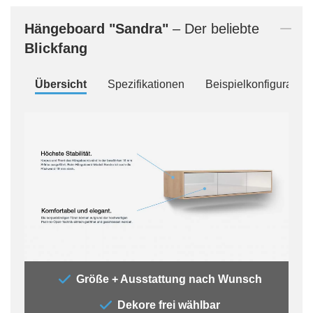
Hängeboard
"Sandra"
– Der beliebte
Blickfang
Übersicht
Spezifikationen
Beispielkonfiguration
„Das
Größe + Ausstattung nach Wunsch
4 Tü
Dekore frei wählbar
Verw