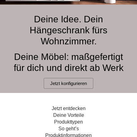
Hängeboard
Massivholzschrank
Badezimmerschrank
Outdoor-
Doppelbett
Fronten renovieren
White Living
Kommode
Küche
Schuhschrank
Badregal
Deine Idee. Dein
Polstermöbel
TV-Möbel
Hängeschrank
Spiegelschrank
Outdoorküche
Für Dachschrägen
Hängeschrank fürs
Sideboard
Sofa
der
aus
Produktlinie
Ecksofa
Wohnzimmer.
Hängeboards
Massivholz
Selection
Sessel
Outdoorküche
Deine Möbel: maßgefertigt
Hocker
Kommoden
der
Schlafsofa
Produktlinie
für dich und direkt ab Werk
Ultima
Massivholz-Schränke & -Regale
Schlafsessel
Jetzt konfigurieren
Regale
Schiebetüren
Jetzt entdecken
Sideboards
Deine Vorteile
Produkttypen
Sofas & Schlafsofas
So geht’s
Produktinformationen