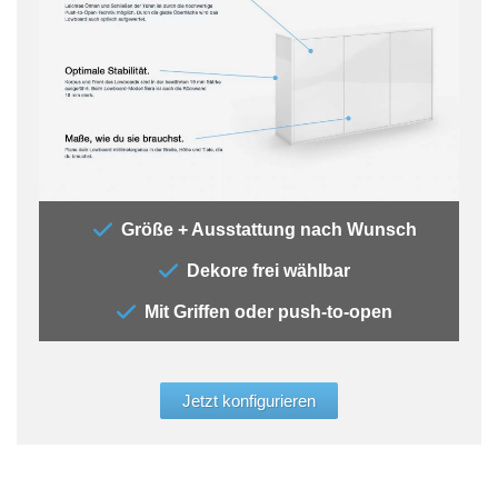
„Mit
Größe + Ausstattung nach Wunsch
güns
Dekore frei wählbar
abst
1, 2
Mit Griffen oder push-to-open
viel
mit e
Türe
Größ
Jetzt konfigurieren
Lowb
konfi
Bern