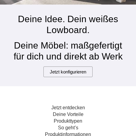
Hängeboard
Massivholzschrank
Badezimmerschrank
Outdoor-
Doppelbett
Fronten renovieren
White Living
Kommode
Küche
Schuhschrank
Badregal
Deine Idee. Dein weißes
Polstermöbel
TV-Möbel
Hängeschrank
Spiegelschrank
Outdoorküche
Für Dachschrägen
Lowboard.
Sideboard
Sofa
der
aus
Produktlinie
Ecksofa
Hängeboards
Massivholz
Selection
Deine Möbel: maßgefertigt
Sessel
Outdoorküche
für dich und direkt ab Werk
Hocker
Kommoden
der
Schlafsofa
Produktlinie
Ultima
Massivholz-Schränke & -Regale
Schlafsessel
Jetzt konfigurieren
Regale
Schiebetüren
Jetzt entdecken
Sideboards
Deine Vorteile
Produkttypen
Sofas & Schlafsofas
So geht’s
Produktinformationen