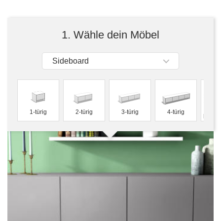
Tische & Bänke
Vitrinen
1. Wähle dein Möbel
Wandboards
Sideboard
f
1-türig
2-türig
3-türig
4-türig
konfig