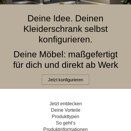
Hängeboard
Massivholzschrank
Badezimmerschrank
Outdoor-
Doppelbett
Fronten renovieren
White Living
Kommode
Küche
Schuhschrank
Badregal
Deine Idee. Deinen
Polstermöbel
TV-Möbel
Hängeschrank
Spiegelschrank
Outdoorküche
Für Dachschrägen
Kleiderschrank selbst
Sideboard
Sofa
der
aus
Produktlinie
Ecksofa
konfigurieren.
Hängeboards
Massivholz
Selection
Sessel
Outdoorküche
Deine Möbel: maßgefertigt
Hocker
Kommoden
der
Schlafsofa
Produktlinie
für dich und direkt ab Werk
Ultima
Massivholz-Schränke & -Regale
Schlafsessel
Jetzt konfigurieren
Regale
Schiebetüren
Jetzt entdecken
Sideboards
Deine Vorteile
Produkttypen
Sofas & Schlafsofas
So geht’s
Produktinformationen