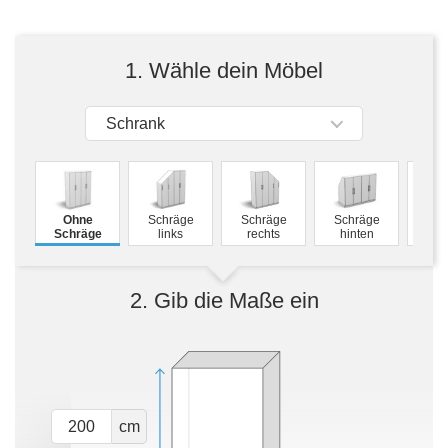
Tische & Bänke
Vitrinen
1. Wähle dein Möbel
Wandboards
Schrank
M
Ohne
Schräge
Schräge
Schräge
Schw
Schräge
links
rechts
hinten
2. Gib die Maße ein
cm