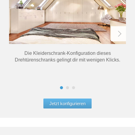
Die Kleiderschrank-Konfiguration dieses
Ecks
Drehtürenschranks gelingt dir mit wenigen Klicks.
Die
Jetzt konfigurieren