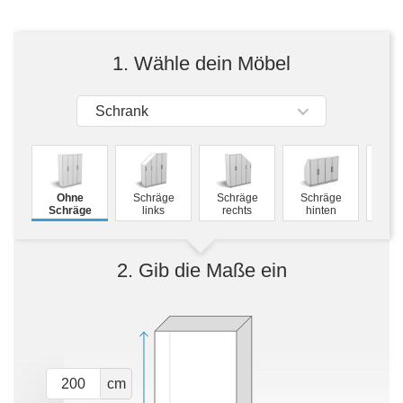
Tische & Bänke
Vitrinen
1. Wähle dein Möbel
Wandboards
Schrank
M
Ohne
Schräge
Schräge
Schräge
Schw
Schräge
links
rechts
hinten
2. Gib die Maße ein
cm