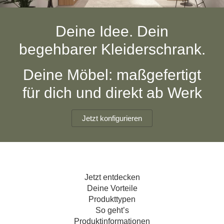
Hängeboard
Massivholzschrank
Badezimmerschrank
Outdoor-
Doppelbett
Fronten renovieren
White Living
Kommode
Küche
Schuhschrank
Badregal
Deine Idee. Dein
Polstermöbel
TV-Möbel
Hängeschrank
Spiegelschrank
Outdoorküche
Für Dachschrägen
begehbarer Kleiderschrank.
Sideboard
Sofa
der
aus
Produktlinie
Ecksofa
Hängeboards
Massivholz
Selection
Deine Möbel: maßgefertigt
Sessel
Outdoorküche
für dich und direkt ab Werk
Hocker
Kommoden
der
Schlafsofa
Produktlinie
Ultima
Massivholz-Schränke & -Regale
Schlafsessel
Jetzt konfigurieren
Regale
Schiebetüren
Jetzt entdecken
Sideboards
Deine Vorteile
Produkttypen
Sofas & Schlafsofas
So geht’s
Produktinformationen