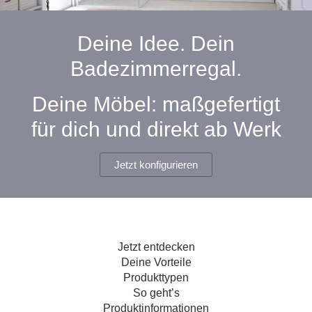
Hängeboard
Massivholzschrank
Badezimmerschrank
Outdoor-
Doppelbett
Fronten renovieren
White Living
Kommode
Küche
Schuhschrank
Badregal
Deine Idee. Dein
Polstermöbel
TV-Möbel
Hängeschrank
Spiegelschrank
Outdoorküche
Für Dachschrägen
Badezimmerregal.
Sideboard
Sofa
der
aus
Produktlinie
Ecksofa
Hängeboards
Massivholz
Selection
Deine Möbel: maßgefertigt
Sessel
Outdoorküche
für dich und direkt ab Werk
Hocker
Kommoden
der
Schlafsofa
Produktlinie
Ultima
Massivholz-Schränke & -Regale
Schlafsessel
Jetzt konfigurieren
Regale
Schiebetüren
Jetzt entdecken
Sideboards
Deine Vorteile
Produkttypen
Sofas & Schlafsofas
So geht’s
Produktinformationen