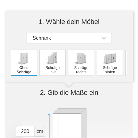
Tische & Bänke
Vitrinen
1. Wähle dein Möbel
Wandboards
Schrank
M
Ohne
Schräge
Schräge
Schräge
Schw
Schräge
links
rechts
hinten
2. Gib die Maße ein
cm