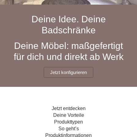
Hängeboard
Massivholzschrank
Badezimmerschrank
Outdoor-
Doppelbett
Fronten renovieren
White Living
Kommode
Küche
Schuhschrank
Badregal
Deine Idee. Deine
Polstermöbel
TV-Möbel
Hängeschrank
Spiegelschrank
Outdoorküche
Für Dachschrägen
Badschränke
Sideboard
Sofa
der
aus
Produktlinie
Ecksofa
Hängeboards
Massivholz
Selection
Deine Möbel: maßgefertigt
Sessel
Outdoorküche
für dich und direkt ab Werk
Hocker
Kommoden
der
Schlafsofa
Produktlinie
Ultima
Massivholz-Schränke & -Regale
Schlafsessel
Jetzt konfigurieren
Regale
Schiebetüren
Jetzt entdecken
Sideboards
Deine Vorteile
Produkttypen
Sofas & Schlafsofas
So geht’s
Produktinformationen