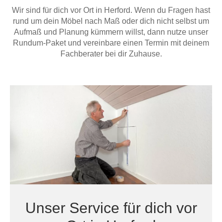
Hängeboard
Wir sind für dich vor Ort in Herford. Wenn du Fragen hast
Massivholzschrank
Badezimmerschrank
Outdoor-
Doppelbett
Fronten renovieren
White Living
rund um dein Möbel nach Maß oder dich nicht selbst um
Kommode
Küche
Schuhschrank
Badregal
Aufmaß und Planung kümmern willst, dann nutze unser
Polstermöbel
TV-Möbel
Hängeschrank
Spiegelschrank
Outdoorküche
Für Dachschrägen
Rundum-Paket und vereinbare einen Termin mit deinem
Sideboard
Sofa
der
Fachberater bei dir Zuhause.
aus
Produktlinie
Ecksofa
Hängeboards
Massivholz
Selection
Sessel
Outdoorküche
Hocker
Kommoden
der
Schlafsofa
Produktlinie
Ultima
Massivholz-Schränke & -Regale
Schlafsessel
Regale
Schiebetüren
Sideboards
Unser Service für dich vor
Sofas & Schlafsofas