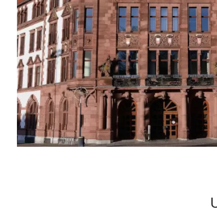
Tische & Bänke
Vitrinen
Wandboards