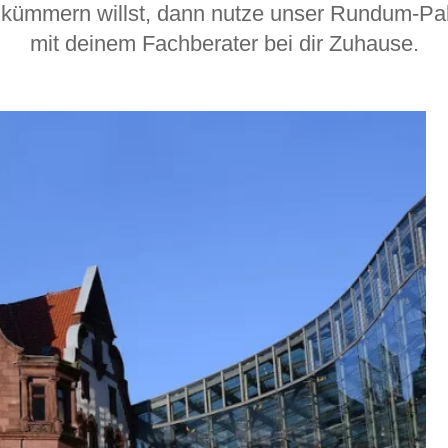
Schlafsessel
kümmern willst, dann nutze unser Rundum-Pak
Schiebetür
mit deinem Fachberater bei dir Zuhause.
Tisch
Schiebetür als Raumteiler
Schiebetür vor einer Nische
Schreibtisch
Schiebetür als Durchgangstür
höhenverstell
Schiebetür für Dachschräge
Couchtisch
olz