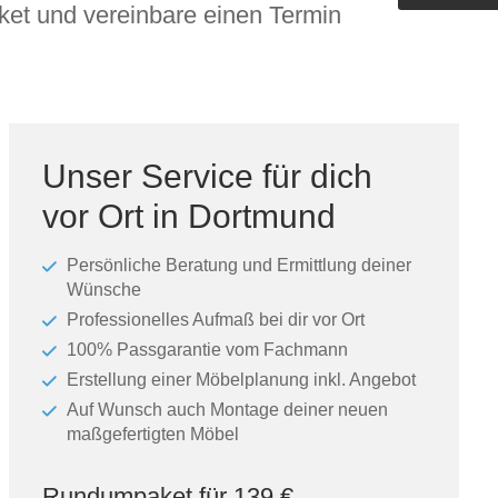
et und vereinbare einen Termin
Outdoorküche der Produktlinie
Ultima
barer Schreibtisch
Unser Service für dich
vor Ort in Dortmund
Persönliche Beratung und Ermittlung deiner
Wünsche
Professionelles Aufmaß bei dir vor Ort
100% Passgarantie vom Fachmann
Erstellung einer Möbelplanung inkl. Angebot
Auf Wunsch auch Montage deiner neuen
maßgefertigten Möbel
Rundumpaket für 139 €