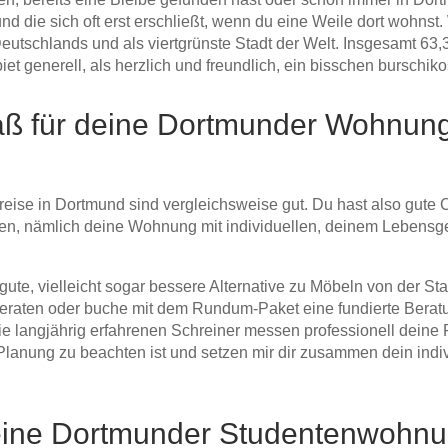
und die sich oft erst erschließt, wenn du eine Weile dort wohnst. 
Deutschlands und als viertgrünste Stadt der Welt. Insgesamt 63,
t generell, als herzlich und freundlich, ein bisschen burschik
ß für deine Dortmunder Wohnung 
ise in Dortmund sind vergleichsweise gut. Du hast also gute 
eiten, nämlich deine Wohnung mit individuellen, deinem Leben
te, vielleicht sogar bessere Alternative zu Möbeln von der St
eraten oder buche mit dem Rundum-Paket eine fundierte Beratun
Die langjährig erfahrenen Schreiner messen professionell deine
Planung zu beachten ist und setzen mir dir zusammen dein indi
eine Dortmunder Studentenwohn