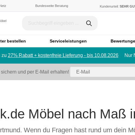
 Netz
Bundesweite Beratung
Kundenurteil:
SEHR G
Möbel
ter bestellen
Serviceleistungen
Bewertung
 zu
27% Rabatt + kostenfreie Lieferung - bis 10.08.2026
Nur 
Dachschräge & Treppe
Bett
Schrank mit Schräge
Einzelbett
 sichern und per E-Mail erhalten!
Regal mit Schräge
Doppelbett
Eckschrank mit Schräge
Polstermö
Schiebetür für Dachschräge
Sofa
Badmöbel
Ecksofa
k.de Möbel nach Maß 
Badezimmerschrank
Sessel
Badregal
Hocker
Spiegelschrank
Schlafsofa
 Dortmund. Wenn du Fragen hast rund um dein M