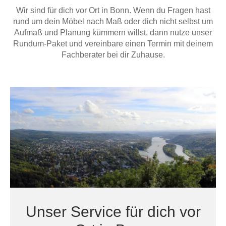
Hängeboard
Wir sind für dich vor Ort in Bonn. Wenn du Fragen hast
Massivholzschrank
Badezimmerschrank
Outdoor-
Doppelbett
Fronten renovieren
White Living
rund um dein Möbel nach Maß oder dich nicht selbst um
Kommode
Küche
Schuhschrank
Badregal
Aufmaß und Planung kümmern willst, dann nutze unser
Polstermöbel
TV-Möbel
Hängeschrank
Spiegelschrank
Outdoorküche
Für Dachschrägen
Rundum-Paket und vereinbare einen Termin mit deinem
Sideboard
Sofa
der
Fachberater bei dir Zuhause.
aus
Produktlinie
Ecksofa
Hängeboards
Massivholz
Selection
Sessel
Outdoorküche
Hocker
Kommoden
der
Schlafsofa
Produktlinie
Ultima
Massivholz-Schränke & -Regale
Schlafsessel
Regale
Schiebetüren
Sideboards
Unser Service für dich vor
Sofas & Schlafsofas